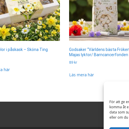
lor i påskask – Sköna Ting
Godsaker “Världens bästa Fröken
Majas lyktor/ Barncancerfonden
89
kr
a här
Läs mera här
För att ge e
komma åt en
data som su
eller om du 