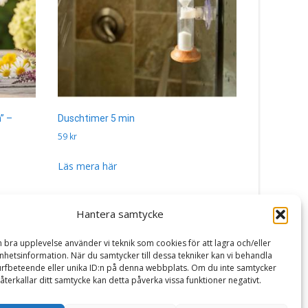
” –
Duschtimer 5 min
Glad påsk, 
Majas Lykt
59
kr
89
kr
Läs mera här
Läs mera h
Hantera samtycke
n bra upplevelse använder vi teknik som cookies för att lagra och/eller
hetsinformation. När du samtycker till dessa tekniker kan vi behandla
rfbeteende eller unika ID:n på denna webbplats. Om du inte samtycker
återkallar ditt samtycke kan detta påverka vissa funktioner negativt.