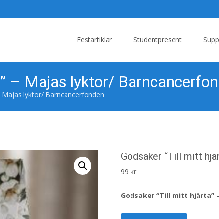
Skip
to
Festartiklar
Studentpresent
Supp
content
ta” – Majas lyktor/ Barncancerfo
 – Majas lyktor/ Barncancerfonden
Godsaker “Till mitt hj
99
kr
Godsaker “Till mitt hjärta”