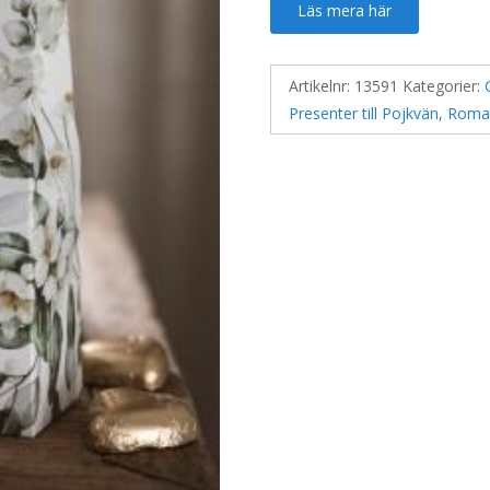
Läs mera här
Artikelnr:
13591
Kategorier:
Presenter till Pojkvän
,
Roman