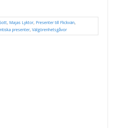
Gott
,
Majas Lyktor
,
Presenter till Flickvän
,
tiska presenter
,
Välgörenhetsgåvor