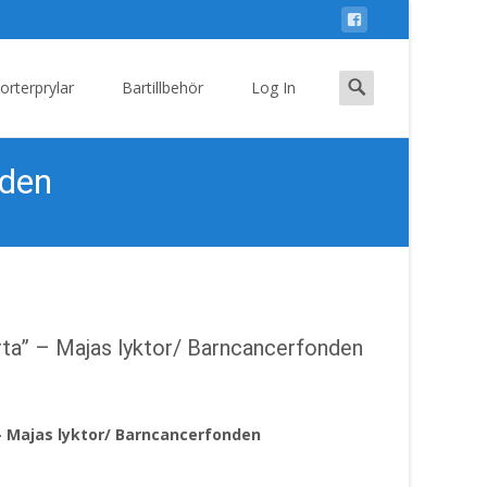
Search
orterprylar
Bartillbehör
Log In
for:
nden
ärta” – Majas lyktor/ Barncancerfonden
 – Majas lyktor/ Barncancerfonden