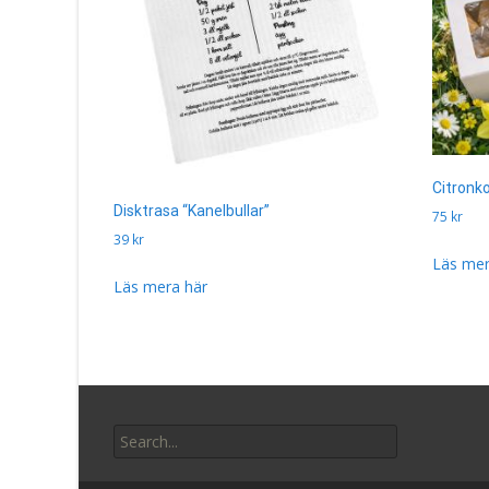
Citronko
Disktrasa “Kanelbullar”
75
kr
39
kr
Läs mer
Läs mera här
Search
for: