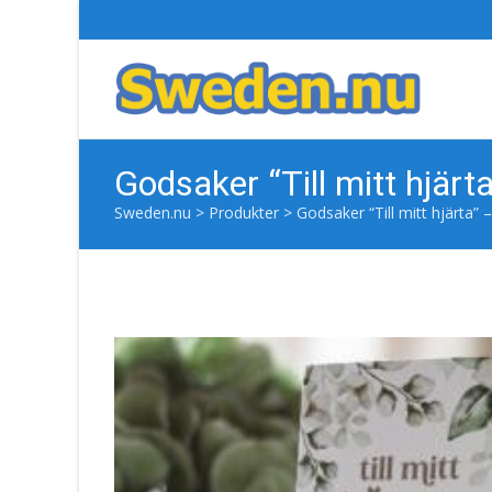
Godsaker “Till mitt hjär
Sweden.nu
>
Produkter
>
Godsaker “Till mitt hjärta”