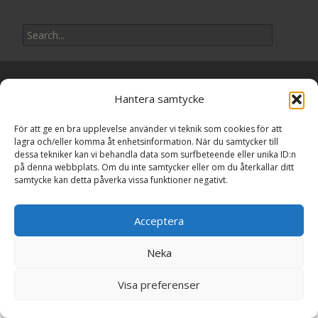
Search
for:
Copyright © Sweden.nu
Hantera samtycke
Powered by WordPress
, Theme
i-craft
by TemplatesNext.
För att ge en bra upplevelse använder vi teknik som cookies för att
lagra och/eller komma åt enhetsinformation. När du samtycker till
dessa tekniker kan vi behandla data som surfbeteende eller unika ID:n
på denna webbplats. Om du inte samtycker eller om du återkallar ditt
samtycke kan detta påverka vissa funktioner negativt.
Acceptera
Neka
Visa preferenser