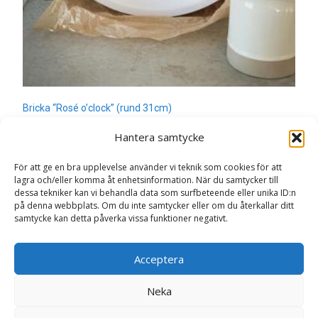
Bricka “Rosé o’clock” (rund 31cm)
299
kr
Hantera samtycke
Läs mera här
För att ge en bra upplevelse använder vi teknik som cookies för att
lagra och/eller komma åt enhetsinformation. När du samtycker till
dessa tekniker kan vi behandla data som surfbeteende eller unika ID:n
på denna webbplats. Om du inte samtycker eller om du återkallar ditt
samtycke kan detta påverka vissa funktioner negativt.
Search
Acceptera
for:
Neka
Copyright © Sweden.nu