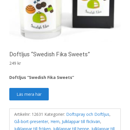
Doftljus “Swedish Fika Sweets”
249
kr
Doftljus “Swedish Fika Sweets”
Läs mera här
Artikelnr:
12631
Kategorier:
Doftspray och Doftljus
,
Gå-bort-presenter
,
Hem
,
Julklappar till flickvän
,
Julklappar till fröken
,
Julklappar till henne
,
Julklappar till