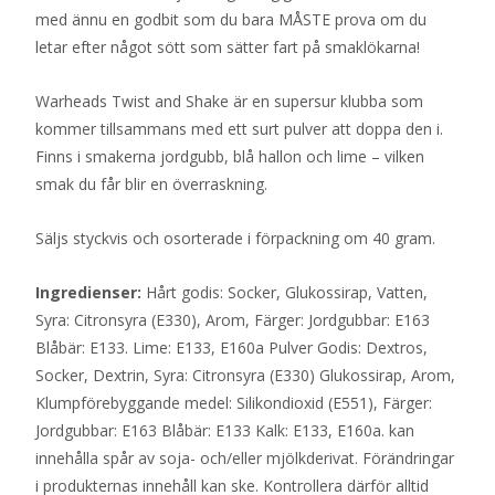
med ännu en godbit som du bara MÅSTE prova om du
letar efter något sött som sätter fart på smaklökarna!
Warheads Twist and Shake är en supersur klubba som
kommer tillsammans med ett surt pulver att doppa den i.
Finns i smakerna jordgubb, blå hallon och lime – vilken
smak du får blir en överraskning.
Säljs styckvis och osorterade i förpackning om 40 gram.
Ingredienser:
Hårt godis: Socker, Glukossirap, Vatten,
Syra: Citronsyra (E330), Arom, Färger: Jordgubbar: E163
Blåbär: E133. Lime: E133, E160a Pulver Godis: Dextros,
Socker, Dextrin, Syra: Citronsyra (E330) Glukossirap, Arom,
Klumpförebyggande medel: Silikondioxid (E551), Färger:
Jordgubbar: E163 Blåbär: E133 Kalk: E133, E160a. kan
innehålla spår av soja- och/eller mjölkderivat. Förändringar
i produkternas innehåll kan ske. Kontrollera därför alltid