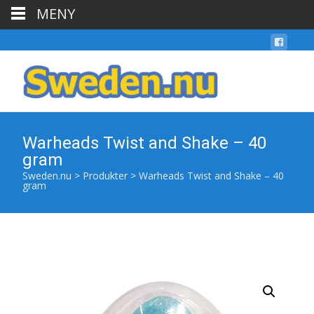
MENY
Warheads Twist and Shake – 40
gram
Sweden.nu
>
Produkter
>
Warheads Twist and Shake – 40
gram