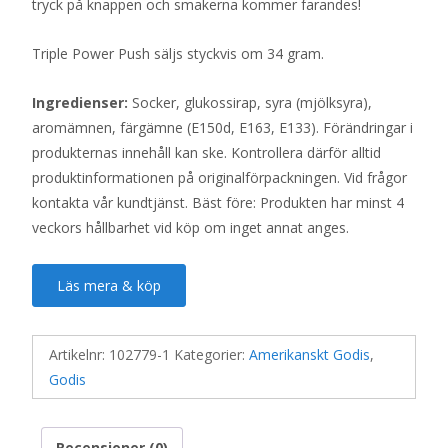
tryck på knappen och smakerna kommer farandes!
Triple Power Push säljs styckvis om 34 gram.
Ingredienser:
Socker, glukossirap, syra (mjölksyra),
aromämnen, färgämne (E150d, E163, E133). Förändringar i
produkternas innehåll kan ske. Kontrollera därför alltid
produktinformationen på originalförpackningen. Vid frågor
kontakta vår kundtjänst. Bäst före: Produkten har minst 4
veckors hållbarhet vid köp om inget annat anges.
Läs mera & köp
Artikelnr:
102779-1
Kategorier:
Amerikanskt Godis
,
Godis
Recensioner (0)