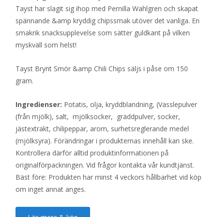
Tayst har slagit sig ihop med Pernilla Wahlgren och skapat
spännande &amp kryddig chipssmak utöver det vanliga. En
smakrik snacksupplevelse som sätter guldkant på vilken
myskväll som helst!
Tayst Brynt Smör &amp Chili Chips säljs i påse om 150
gram.
Ingredienser:
Potatis, olja, kryddblandning, (Vasslepulver
(från mjölk), salt, mjölksocker, gräddpulver, socker,
jästextrakt, chilipeppar, arom, surhetsreglerande medel
(mjölksyra). Förändringar i produkternas innehåll kan ske.
Kontrollera därför alltid produktinformationen på
originalförpackningen. Vid frågor kontakta vår kundtjänst.
Bäst före: Produkten har minst 4 veckors hållbarhet vid köp
om inget annat anges.