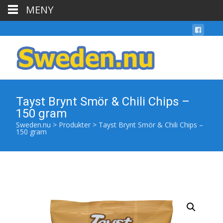
MENY
Tayst Brynt Smör & Chili Chips –
150 gram
Sweden.nu
>
Produkter
>
Tayst Brynt Smör & Chili Chips –
150 gram