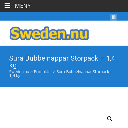
MENY
Sura Bubbelnappar Storpack – 1,4
kg
Sweden.nu
>
Produkter
>
Sura Bubbelnappar Storpack –
1,4 kg