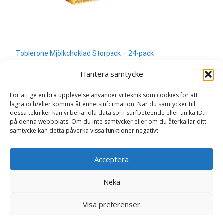
Toblerone Mjölkchoklad Storpack – 24-pack
400
kr
Hantera samtycke
Läs mera & köp
För att ge en bra upplevelse använder vi teknik som cookies för att
lagra och/eller komma åt enhetsinformation. När du samtycker till
dessa tekniker kan vi behandla data som surfbeteende eller unika ID:n
på denna webbplats. Om du inte samtycker eller om du återkallar ditt
samtycke kan detta påverka vissa funktioner negativt.
Search
Acceptera
for:
Neka
Copyright © Sweden.nu
Visa preferenser
Powered by WordPress
, Theme
i-craft
by TemplatesNext.