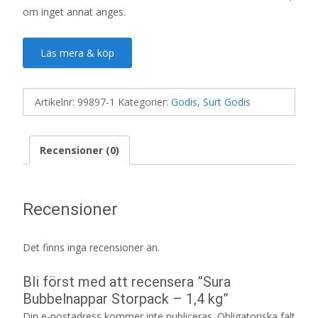
om inget annat anges.
Läs mera & köp
Artikelnr:
99897-1
Kategorier:
Godis
,
Surt Godis
Recensioner (0)
Recensioner
Det finns inga recensioner än.
Bli först med att recensera ”Sura
Bubbelnappar Storpack – 1,4 kg”
Din e-postadress kommer inte publiceras.
Obligatoriska fält