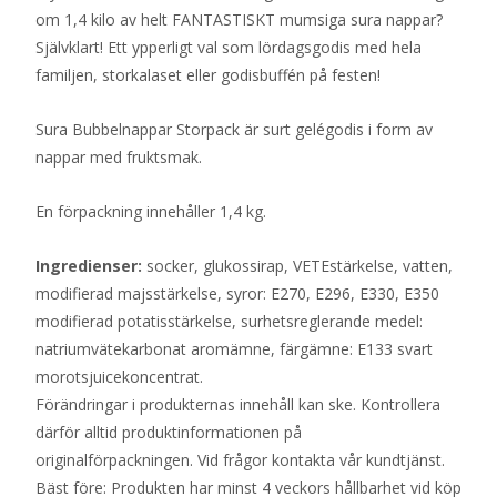
om 1,4 kilo av helt FANTASTISKT mumsiga sura nappar?
Självklart! Ett ypperligt val som lördagsgodis med hela
familjen, storkalaset eller godisbuffén på festen!
Sura Bubbelnappar Storpack är surt gelégodis i form av
nappar med fruktsmak.
En förpackning innehåller 1,4 kg.
Ingredienser:
socker, glukossirap, VETEstärkelse, vatten,
modifierad majsstärkelse, syror: E270, E296, E330, E350
modifierad potatisstärkelse, surhetsreglerande medel:
natriumvätekarbonat aromämne, färgämne: E133 svart
morotsjuicekoncentrat.
Förändringar i produkternas innehåll kan ske. Kontrollera
därför alltid produktinformationen på
originalförpackningen. Vid frågor kontakta vår kundtjänst.
Bäst före: Produkten har minst 4 veckors hållbarhet vid köp