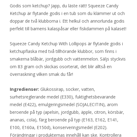
Godis som ketchup? Japp, du läste rätt! Squeeze Candy
Ketchup är flytande godis i en tub som du klämmer ut och
doppar de två klubborna i. Ett helkul och annorlunda godis
perfekt till barnens kalaspåsar eller fiskdammen på kalaset!
Squeeze Candy Ketchup With Lollipops är flytande godis i
ketchupflaska med två tillhörande klubbor, som finns i
smakerna blåbär, jordgubb och vattenmelon. Säljs styckvis
om 83 gram och skickas osorterat, det blir alltså en
överraskning vilken smak du får!
Ingredienser:
Glukossirap, socker, vatten,
surhetsreglerande medel (E330), fuktighetsbevarande
medel (E422), emulgeringsmedel (SOJALECITIN), arom
beroende på typ (apelsin, jordgubb, äpple, citron, körsbär,
ananas, cola), färg beroende på typ (E163, E162, E141,
E100, E160a, E150d), konserveringsmedel (E202).
Förändringar i produkternas innehåll kan ske. Kontrollera