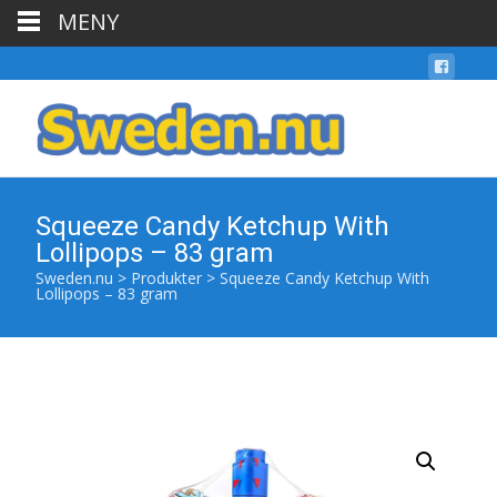
MENY
Squeeze Candy Ketchup With
Lollipops – 83 gram
Sweden.nu
>
Produkter
>
Squeeze Candy Ketchup With
Lollipops – 83 gram