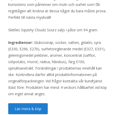
konsistens som påminner om moln och surhet som får
regnbågen att krokna är dessa något du bara måste prova.
Perfekt till nästa myskväll!
Skittles Squishy Cloudz Sourz säljs i påse om 94 gram.
Ingredienser:
Glukossirap, socker, vatten, gelatin, syra
(E330, E296, E270), surhetsreglerande medel (E327, E331),
geleringsmedel pektiner, aromer, koncentrat (safflor,
sötpotatis, morot, rädisa, hibiskus), färg E100,
spirulinaextrakt. Förändringar i produkternas innehåll kan
ske. Kontrollera därför alltid produktinformationen på
originalförpackningen. Vid frågor kontakta vår kundtjänst.
Bäst före: Produkten har minst 4 veckors hållbarhet vid köp
om inget annat anges.
Läs mera & köp