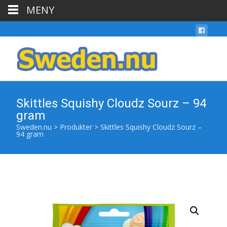
MENY
Skittles Squishy Cloudz Sourz – 94
gram
Sweden.nu
>
Produkter
>
Skittles Squishy Cloudz Sourz –
94 gram