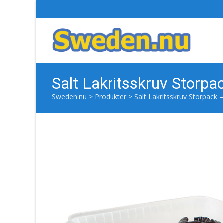
Salt Lakritsskruv Storpa
Sweden.nu
>
Produkter
>
Salt Lakritsskruv Storpack –