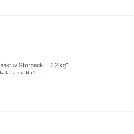
tsskruv Storpack – 2,2 kg”
ska fält är märkta
*