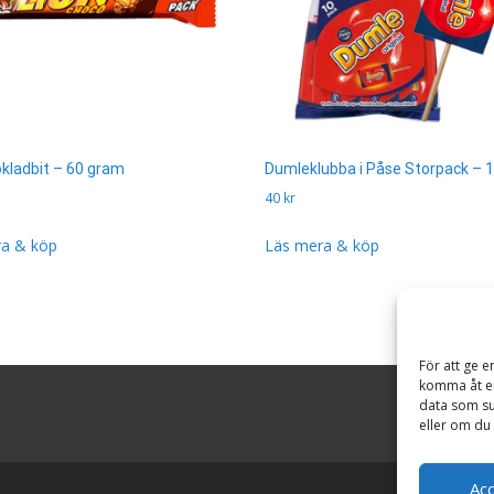
okladbit – 60 gram
Dumleklubba i Påse Storpack – 
40
kr
a & köp
Läs mera & köp
För att ge e
komma åt en
data som su
eller om du 
Ac