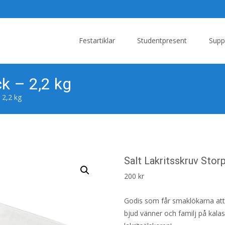
Skip
to
Festartiklar
Studentpresent
Supp
content
ck – 2,2 kg
 2,2 kg
Salt Lakritsskruv Stor
200
kr
Godis som får smaklökarna att 
bjud vänner och familj på kalase