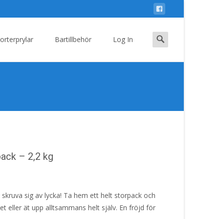
Search
orterprylar
Bartillbehör
Log In
for:
pack – 2,2 kg
skruva sig av lycka! Ta hem ett helt storpack och
t eller ät upp alltsammans helt själv. En fröjd för