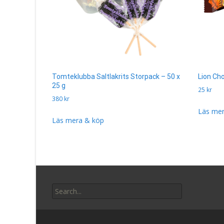
Tomteklubba Saltlakrits Storpack – 50 x
Lion Ch
25 g
25
kr
380
kr
Läs mer
Läs mera & köp
Search
for: