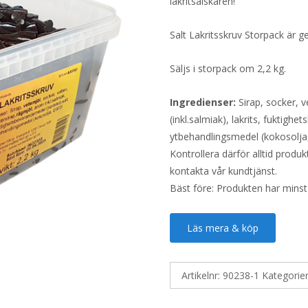
lakritsälskaren!
Salt Lakritsskruv Storpack är g
Säljs i storpack om 2,2 kg.
Ingredienser:
Sirap, socker, v
(inkl.salmiak), lakrits, fuktigh
ytbehandlingsmedel (kokosolja,
Kontrollera därför alltid produ
kontakta vår kundtjänst.
Bäst före: Produkten har minst
Läs mera & köp
Artikelnr:
90238-1
Kategorie