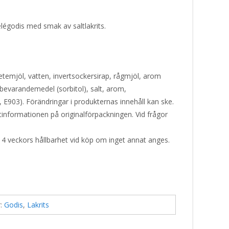
elégodis med smak av saltlakrits.
etemjöl, vatten, invertsockersirap, rågmjöl, arom
etsbevarandemedel (sorbitol), salt, arom,
 E903). Förändringar i produkternas innehåll kan ske.
ktinformationen på originalförpackningen. Vid frågor
 4 veckors hållbarhet vid köp om inget annat anges.
r:
Godis
,
Lakrits