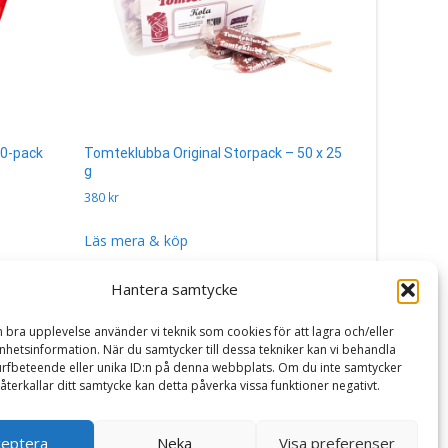
10-pack
Tomteklubba Original Storpack – 50 x 25
Tuggummi C
g
g
380
kr
160
kr
Läs mera & köp
Läs mera 
Hantera samtycke
n bra upplevelse använder vi teknik som cookies för att lagra och/eller
hetsinformation. När du samtycker till dessa tekniker kan vi behandla
rfbeteende eller unika ID:n på denna webbplats. Om du inte samtycker
återkallar ditt samtycke kan detta påverka vissa funktioner negativt.
ceptera
Neka
Visa preferenser