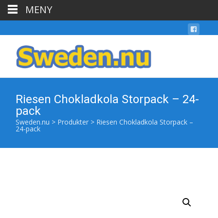
MENY
Riesen Chokladkola Storpack – 24-
pack
Sweden.nu
>
Produkter
>
Riesen Chokladkola Storpack –
24-pack