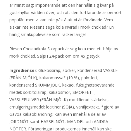
är minst sagt imponerande att den har hållit sig kvar på
godishyllor världen över, och att den fortfarande är oerhört
populär, men vi kan inte påstå att vi är förvånade. Vem
älskar inte Riesens sega kola invirad i mörk choklad? En
härlig smakupplevelse som räcker länge!
Riesen Chokladkola Storpack är seg kola med ett hölje av
mörk choklad. Säljs i 24-pack om om 45 g styck.
Ingredienser
: Glukossirap, socker, kondenserad VASSLE
(FRÅN MJÖLK), kakaomassa* (10 %), palmfett,
kondenserad SKUMMJÖLK, kakao, fuktighetsbevarande
medel: sorbitolsirap, kakaosmör, SMÖRFETT,
VASSLEPULVER (FRÅN MJÖLK) modifierad stärkelse,
emulgeringsmedel: lecitiner (SOJA), vaniljextrakt. *gjord av
Gavoa kakaoblandning. Kan även innehålla delar av
JORDNÖT samt HASSELNÖT, MANDEL och ANDRA
NÖTTER. Förändringar i produkternas innehåll kan ske.