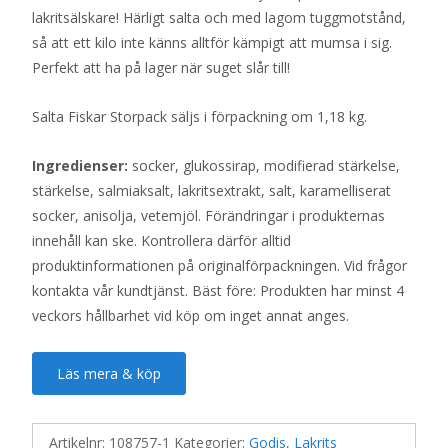
lakritsälskare! Härligt salta och med lagom tuggmotstånd,
så att ett kilo inte känns alltför kämpigt att mumsa i sig.
Perfekt att ha på lager när suget slår till!
Salta Fiskar Storpack säljs i förpackning om 1,18 kg.
Ingredienser:
socker, glukossirap, modifierad stärkelse,
stärkelse, salmiaksalt, lakritsextrakt, salt, karamelliserat
socker, anisolja, vetemjöl. Förändringar i produkternas
innehåll kan ske. Kontrollera därför alltid
produktinformationen på originalförpackningen. Vid frågor
kontakta vår kundtjänst. Bäst före: Produkten har minst 4
veckors hållbarhet vid köp om inget annat anges.
Läs mera & köp
Artikelnr:
108757-1
Kategorier:
Godis
,
Lakrits