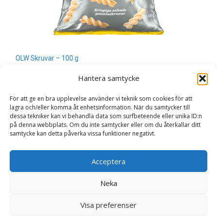
OLW Skruvar – 100 g
30
kr
Hantera samtycke
Läs mera & köp
För att ge en bra upplevelse använder vi teknik som cookies för att
lagra och/eller komma åt enhetsinformation. När du samtycker till
dessa tekniker kan vi behandla data som surfbeteende eller unika ID:n
på denna webbplats. Om du inte samtycker eller om du återkallar ditt
samtycke kan detta påverka vissa funktioner negativt.
Search
Acceptera
for:
Neka
Copyright © Sweden.nu
Visa preferenser
Powered by WordPress
, Theme
i-craft
by TemplatesNext.