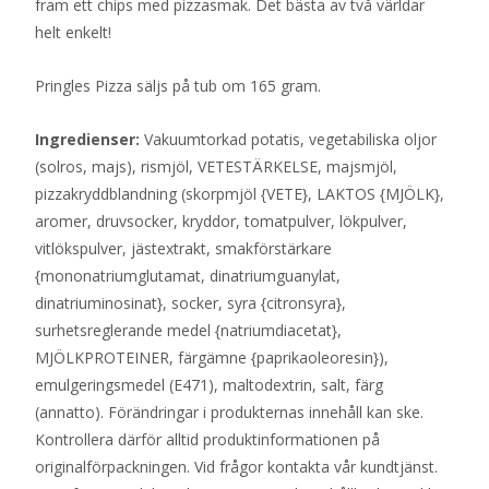
fram ett chips med pizzasmak. Det bästa av två världar
helt enkelt!
Pringles Pizza säljs på tub om 165 gram.
Ingredienser:
Vakuumtorkad potatis, vegetabiliska oljor
(solros, majs), rismjöl, VETESTÄRKELSE, majsmjöl,
pizzakryddblandning (skorpmjöl {VETE}, LAKTOS {MJÖLK},
aromer, druvsocker, kryddor, tomatpulver, lökpulver,
vitlökspulver, jästextrakt, smakförstärkare
{mononatriumglutamat, dinatriumguanylat,
dinatriuminosinat}, socker, syra {citronsyra},
surhetsreglerande medel {natriumdiacetat},
MJÖLKPROTEINER, färgämne {paprikaoleoresin}),
emulgeringsmedel (E471), maltodextrin, salt, färg
(annatto). Förändringar i produkternas innehåll kan ske.
Kontrollera därför alltid produktinformationen på
originalförpackningen. Vid frågor kontakta vår kundtjänst.