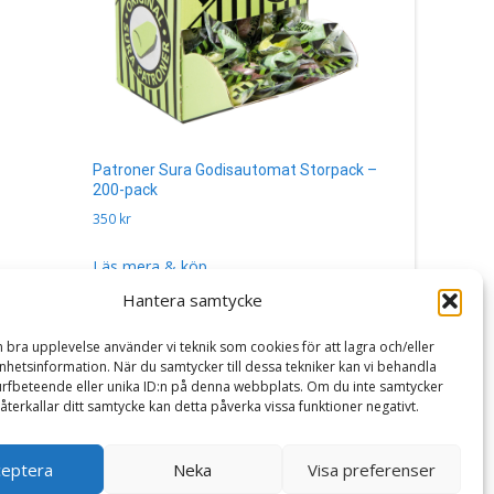
Patroner Sura Godisautomat Storpack –
Skittles Fr
200-pack
40
kr
350
kr
Läs mera 
Läs mera & köp
Hantera samtycke
n bra upplevelse använder vi teknik som cookies för att lagra och/eller
hetsinformation. När du samtycker till dessa tekniker kan vi behandla
rfbeteende eller unika ID:n på denna webbplats. Om du inte samtycker
återkallar ditt samtycke kan detta påverka vissa funktioner negativt.
ceptera
Neka
Visa preferenser
Powered by WordPress
, Theme
i-craft
by TemplatesNext.