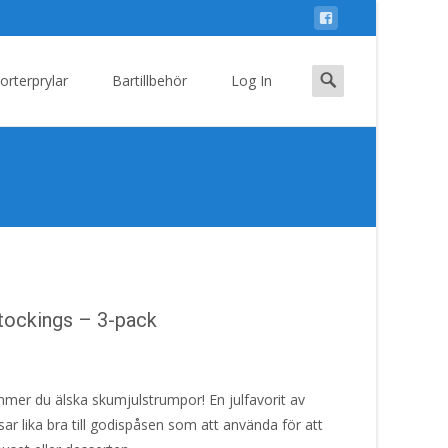
Search
orterprylar
Bartillbehör
Log In
for:
ockings – 3-pack
r du älska skumjulstrumpor! En julfavorit av
 lika bra till godispåsen som att använda för att