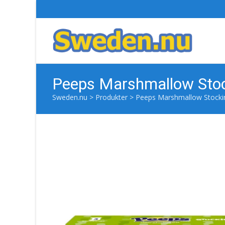
Peeps Marshmallow Stoc
Sweden.nu
>
Produkter
>
Peeps Marshmallow Stocki