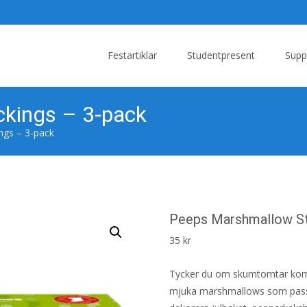
Skip
to
Festartiklar
Studentpresent
Supp
content
kings – 3-pack
ngs – 3-pack
Peeps Marshmallow St
35
kr
Tycker du om skumtomtar komme
mjuka marshmallows som passar