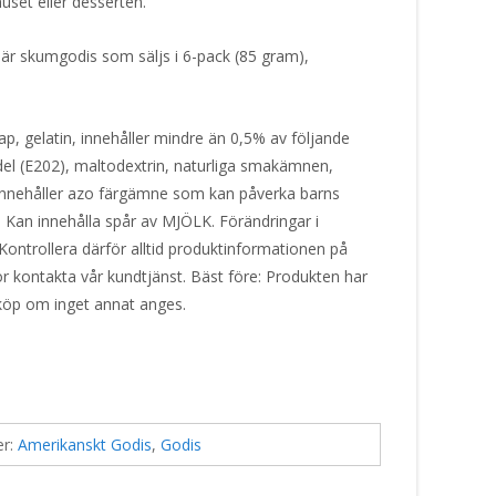
uset eller desserten.
r skumgodis som säljs i 6-pack (85 gram),
ap, gelatin, innehåller mindre än 0,5% av följande
el (E202), maltodextrin, naturliga smakämnen,
Innehåller azo färgämne som kan påverka barns
Kan innehålla spår av MJÖLK. Förändringar i
Kontrollera därför alltid produktinformationen på
or kontakta vår kundtjänst. Bäst före: Produkten har
 köp om inget annat anges.
er:
Amerikanskt Godis
,
Godis