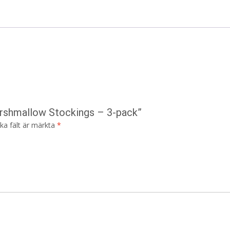
arshmallow Stockings – 3-pack”
ska fält är märkta
*