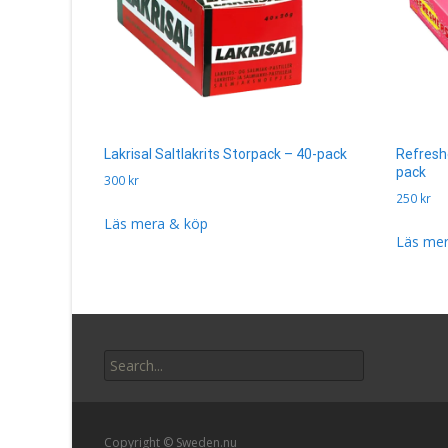
Lakrisal Saltlakrits Storpack – 40-pack
Refresh
pack
300
kr
250
kr
Läs mera & köp
Läs mer
Search
for:
Copyright © Sweden.nu