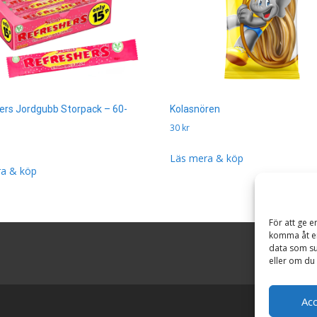
ers Jordgubb Storpack – 60-
Kolasnören
30
kr
Läs mera & köp
a & köp
För att ge e
komma åt en
data som su
eller om du 
Ac