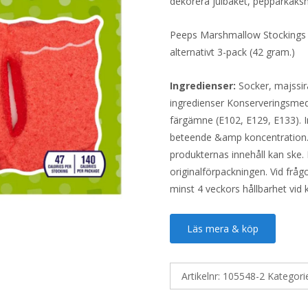
dekorera julbaket, pepparkaksh
Peeps Marshmallow Stockings ä
alternativt 3-pack (42 gram.)
Ingredienser:
Socker, majssir
ingredienser Konserveringsmed
färgämne (E102, E129, E133). 
beteende &amp koncentration. 
produkternas innehåll kan ske. 
originalförpackningen. Vid fråg
minst 4 veckors hållbarhet vid
Läs mera & köp
Artikelnr:
105548-2
Kategori