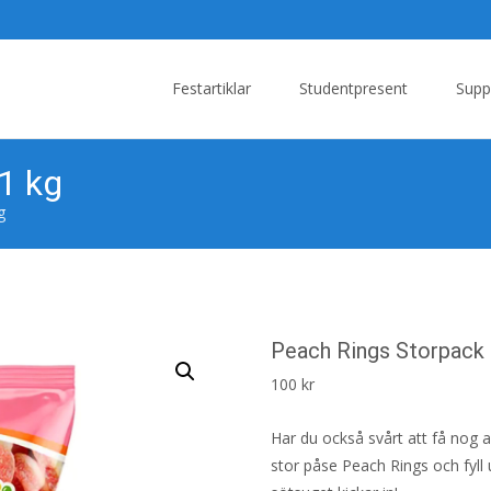
Skip
to
Festartiklar
Studentpresent
Supp
content
1 kg
g
Peach Rings Storpack 
100
kr
Har du också svårt att få nog
stor påse Peach Rings och fyll u