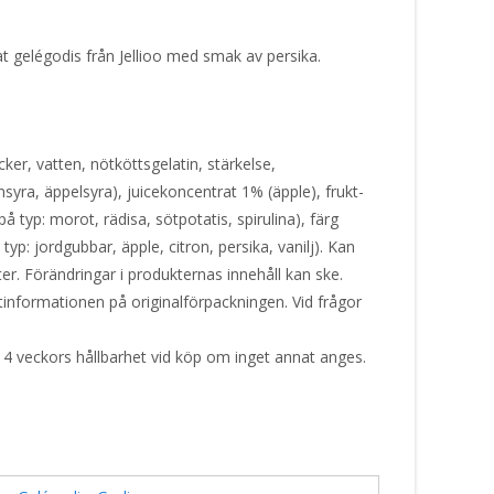
t gelégodis från Jellioo med smak av persika.
ker, vatten, nötköttsgelatin, stärkelse,
syra, äppelsyra), juicekoncentrat 1% (äpple), frukt-
 typ: morot, rädisa, sötpotatis, spirulina), färg
yp: jordgubbar, äpple, citron, persika, vanilj). Kan
er. Förändringar i produkternas innehåll kan ske.
ktinformationen på originalförpackningen. Vid frågor
 4 veckors hållbarhet vid köp om inget annat anges.