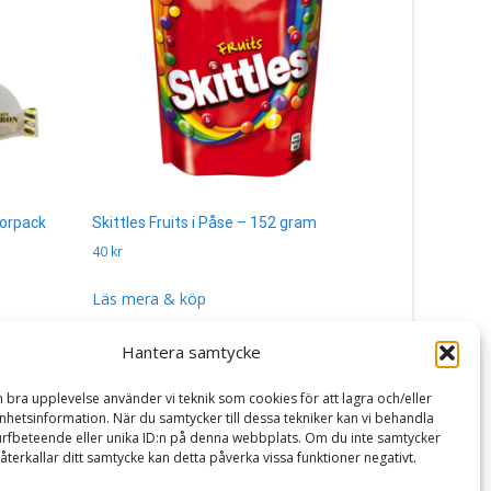
torpack
Skittles Fruits i Påse – 152 gram
Toblerone 
pack
40
kr
400
kr
Läs mera & köp
Läs mera 
Hantera samtycke
n bra upplevelse använder vi teknik som cookies för att lagra och/eller
hetsinformation. När du samtycker till dessa tekniker kan vi behandla
rfbeteende eller unika ID:n på denna webbplats. Om du inte samtycker
återkallar ditt samtycke kan detta påverka vissa funktioner negativt.