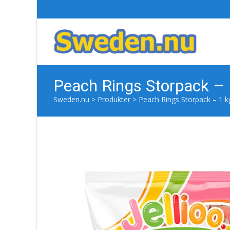
Peach Rings Storpack – 
Sweden.nu
>
Produkter
>
Peach Rings Storpack – 1 k