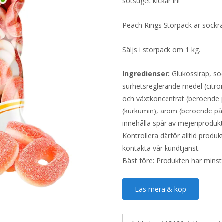
sötsuget kickar in!
Peach Rings Storpack är sockra
Säljs i storpack om 1 kg.
Ingredienser:
Glukossirap, soc
surhetsreglerande medel (citron
och växtkoncentrat (beroende på
(kurkumin), arom (beroende på t
innehålla spår av mejeriprodukt
Kontrollera därför alltid produ
kontakta vår kundtjänst.
Bäst före: Produkten har minst
Läs mera & köp