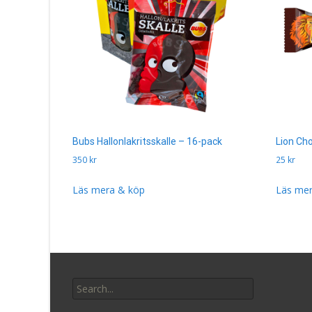
Bubs Hallonlakritsskalle – 16-pack
Lion Ch
350
kr
25
kr
Läs mera & köp
Läs mer
Search
for: