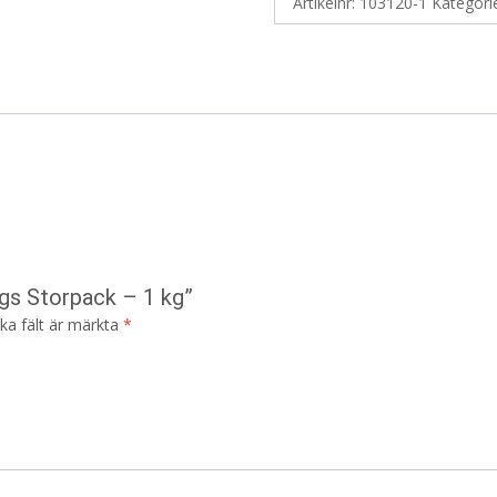
Artikelnr:
103120-1
Kategori
ngs Storpack – 1 kg”
ska fält är märkta
*