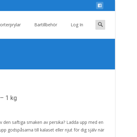
Search
orterprylar
Bartillbehör
Log In
for:
– 1 kg
 av den saftiga smaken av persika? Ladda upp med en
pp godspåsarna till kalaset eller njut för dig själv när