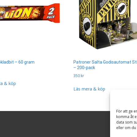
okladbit – 60 gram
Patroner Salta Godisautomat S
– 200-pack
350
kr
a & köp
Läs mera & köp
För att ge e
komma åt en
data som su
eller om du 