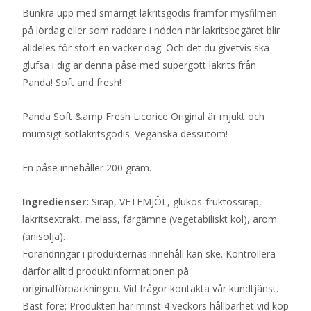
Bunkra upp med smarrigt lakritsgodis framför mysfilmen
på lördag eller som räddare i nöden när lakritsbegäret blir
alldeles för stort en vacker dag. Och det du givetvis ska
glufsa i dig är denna påse med supergott lakrits från
Panda! Soft and fresh!
Panda Soft &amp Fresh Licorice Original är mjukt och
mumsigt sötlakritsgodis. Veganska dessutom!
En påse innehåller 200 gram.
Ingredienser:
Sirap, VETEMJÖL, glukos-fruktossirap,
lakritsextrakt, melass, färgämne (vegetabiliskt kol), arom
(anisolja).
Förändringar i produkternas innehåll kan ske. Kontrollera
därför alltid produktinformationen på
originalförpackningen. Vid frågor kontakta vår kundtjänst.
Bäst före: Produkten har minst 4 veckors hållbarhet vid köp