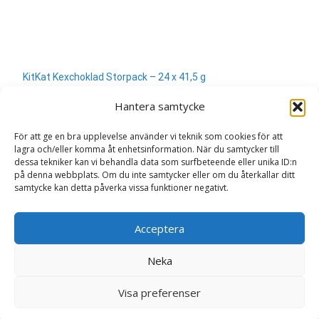
KitKat Kexchoklad Storpack – 24 x 41,5 g
350
kr
Hantera samtycke
Läs mera & köp
För att ge en bra upplevelse använder vi teknik som cookies för att
lagra och/eller komma åt enhetsinformation. När du samtycker till
dessa tekniker kan vi behandla data som surfbeteende eller unika ID:n
på denna webbplats. Om du inte samtycker eller om du återkallar ditt
samtycke kan detta påverka vissa funktioner negativt.
Search
Acceptera
for:
Neka
Copyright © Sweden.nu
Visa preferenser
Powered by WordPress
, Theme
i-craft
by TemplatesNext.