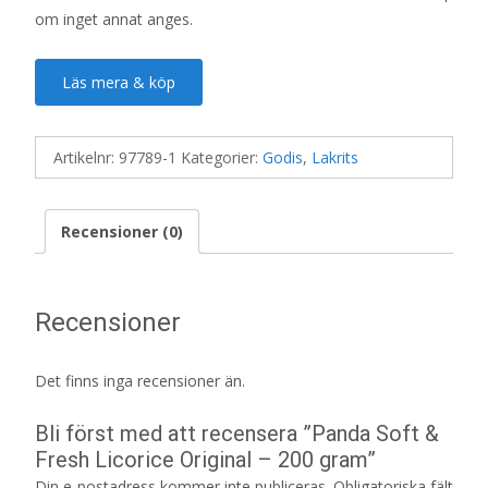
om inget annat anges.
Läs mera & köp
Artikelnr:
97789-1
Kategorier:
Godis
,
Lakrits
Recensioner (0)
Recensioner
Det finns inga recensioner än.
Bli först med att recensera ”Panda Soft &
Fresh Licorice Original – 200 gram”
Din e-postadress kommer inte publiceras.
Obligatoriska fält