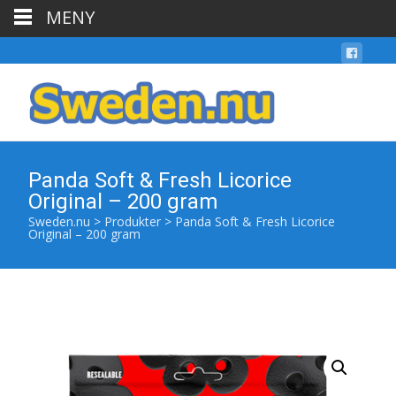
MENY
Panda Soft & Fresh Licorice
Original – 200 gram
Sweden.nu
>
Produkter
>
Panda Soft & Fresh Licorice
Original – 200 gram