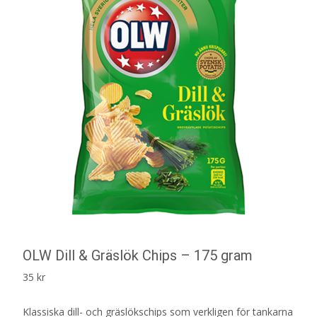
OLW Dill & Gräslök Chips – 175 gram
35
kr
Klassiska dill- och gräslökschips som verkligen för tankarna