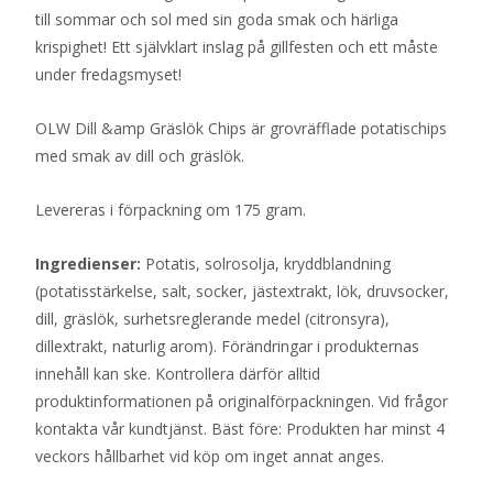
till sommar och sol med sin goda smak och härliga
krispighet! Ett självklart inslag på gillfesten och ett måste
under fredagsmyset!
OLW Dill &amp Gräslök Chips är grovräfflade potatischips
med smak av dill och gräslök.
Levereras i förpackning om 175 gram.
Ingredienser:
Potatis, solrosolja, kryddblandning
(potatisstärkelse, salt, socker, jästextrakt, lök, druvsocker,
dill, gräslök, surhetsreglerande medel (citronsyra),
dillextrakt, naturlig arom). Förändringar i produkternas
innehåll kan ske. Kontrollera därför alltid
produktinformationen på originalförpackningen. Vid frågor
kontakta vår kundtjänst. Bäst före: Produkten har minst 4
veckors hållbarhet vid köp om inget annat anges.