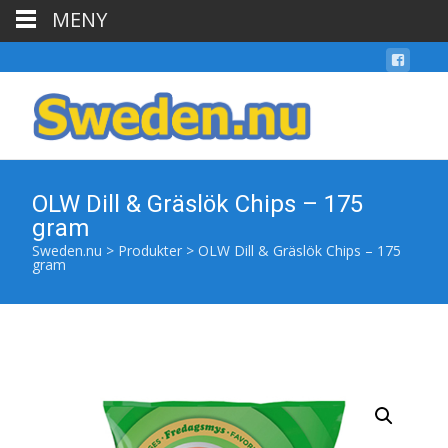
MENY
OLW Dill & Gräslök Chips – 175
gram
Sweden.nu
>
Produkter
>
OLW Dill & Gräslök Chips – 175
gram