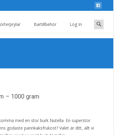
Search
orterprylar
Bartillbehör
Log In
for:
äm – 1000 gram
komma med en stor burk Nutella. En superstor
ens godaste pannkaksfrukost? Valet är ditt, allt vi