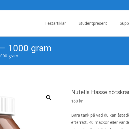
Skip
to
Festartiklar
Studentpresent
Supp
content
 – 1000 gram
1000 gram
Nutella Hasselnötskr
160
kr
Bara tänk på vad du kan åstad
efterrätt, 40 mackor eller värld