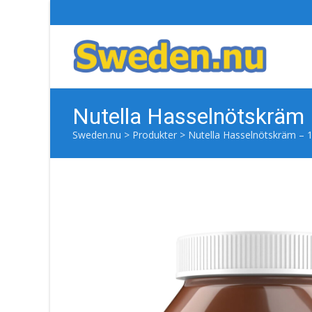
Nutella Hasselnötskräm
Sweden.nu
>
Produkter
>
Nutella Hasselnötskräm – 