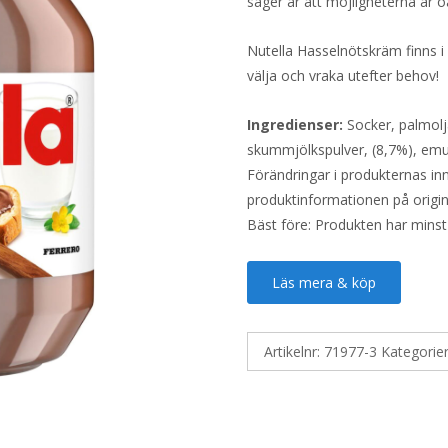
säger är att möjligheterna är o
Nutella Hasselnötskräm finns i
välja och vraka utefter behov!
Ingredienser:
Socker, palmolj
skummjölkspulver, (8,7%), emulg
Förändringar i produkternas inne
produktinformationen på origin
Bäst före: Produkten har minst
Läs mera & köp
Artikelnr:
71977-3
Kategorie