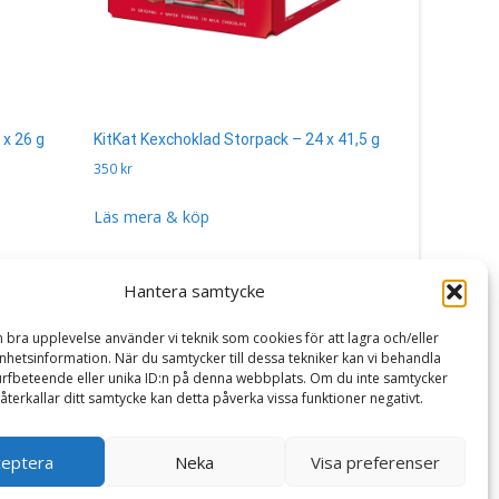
 x 26 g
KitKat Kexchoklad Storpack – 24 x 41,5 g
Tomteklubb
350
kr
400
kr
Läs mera & köp
Läs mera 
Hantera samtycke
n bra upplevelse använder vi teknik som cookies för att lagra och/eller
hetsinformation. När du samtycker till dessa tekniker kan vi behandla
rfbeteende eller unika ID:n på denna webbplats. Om du inte samtycker
återkallar ditt samtycke kan detta påverka vissa funktioner negativt.
ceptera
Neka
Visa preferenser
Powered by WordPress
, Theme
i-craft
by TemplatesNext.