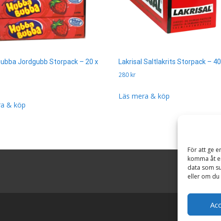
ubba Jordgubb Storpack – 20 x
Lakrisal Saltlakrits Storpack – 40
280
kr
Läs mera & köp
a & köp
För att ge e
komma åt en
data som su
eller om du 
Ac