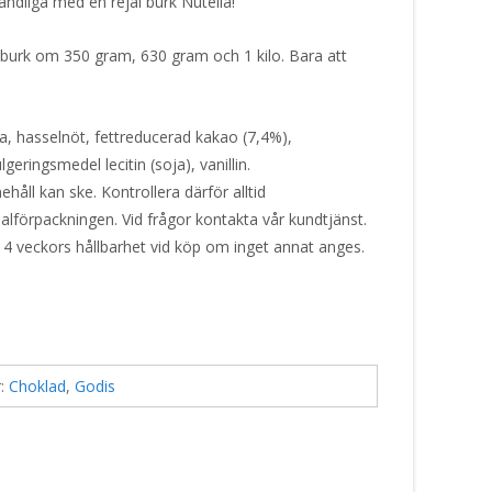
ändliga med en rejäl burk Nutella!
 burk om 350 gram, 630 gram och 1 kilo. Bara att
a, hasselnöt, fettreducerad kakao (7,4%),
eringsmedel lecitin (soja), vanillin.
håll kan ske. Kontrollera därför alltid
alförpackningen. Vid frågor kontakta vår kundtjänst.
 4 veckors hållbarhet vid köp om inget annat anges.
r:
Choklad
,
Godis