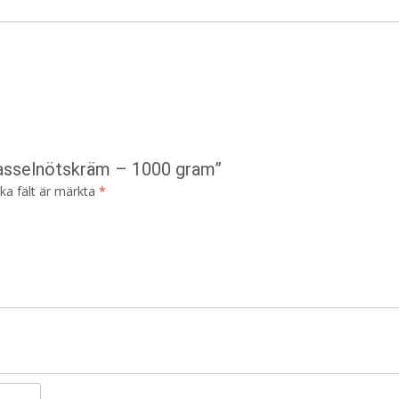
Hasselnötskräm – 1000 gram”
ska fält är märkta
*