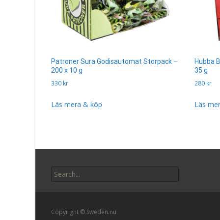
Patroner Sura Godisautomat Storpack –
Hubba B
200 x 10 g
35 g
330
kr
280
kr
Läs mera & köp
Läs mer
Search
for:
Copyright © Sweden.nu