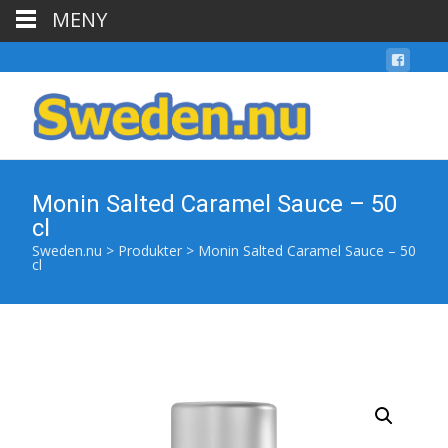
MENY
Monin Salted Caramel Sauce – 50
cl
Sweden.nu
>
Produkter
>
Monin Salted Caramel Sauce – 50
cl