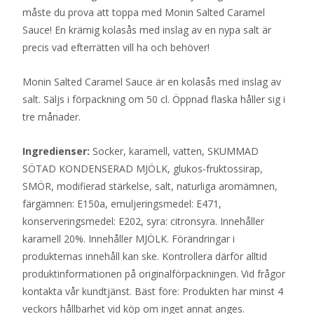
måste du prova att toppa med Monin Salted Caramel
Sauce! En krämig kolasås med inslag av en nypa salt är
precis vad efterrätten vill ha och behöver!
Monin Salted Caramel Sauce är en kolasås med inslag av
salt. Säljs i förpackning om 50 cl. Öppnad flaska håller sig i
tre månader.
Ingredienser:
Socker, karamell, vatten, SKUMMAD
SÖTAD KONDENSERAD MJÖLK, glukos-fruktossirap,
SMÖR, modifierad stärkelse, salt, naturliga aromämnen,
färgämnen: E150a, emuljeringsmedel: E471,
konserveringsmedel: E202, syra: citronsyra. Innehåller
karamell 20%. Innehåller MJÖLK. Förändringar i
produkternas innehåll kan ske. Kontrollera därför alltid
produktinformationen på originalförpackningen. Vid frågor
kontakta vår kundtjänst. Bäst före: Produkten har minst 4
veckors hållbarhet vid köp om inget annat anges.