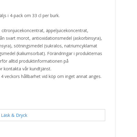
ljs i 4-pack om 33 cl per burk.
 citronjuicekoncentrat, äppeljuicekoncentrat,
rån svart morot, antioxidationsmedel (askorbinsyra),
nsyra), sötningsmedel (sukralos, natriumcyklamat
smedel (kaliumsorbat). Förändringar i produkternas
ärför alltid produktinformationen på
or kontakta vår kundtjänst.
 4 veckors hållbarhet vid köp om inget annat anges.
:
Läsk & Dryck