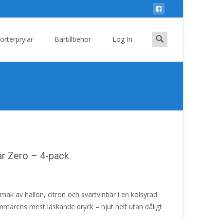
Search
orterprylar
Bartillbehör
Log In
for:
är Zero – 4-pack
k av hallon, citron och svartvinbär i en kolsyrad
ommarens mest läskande dryck – njut helt utan dåligt