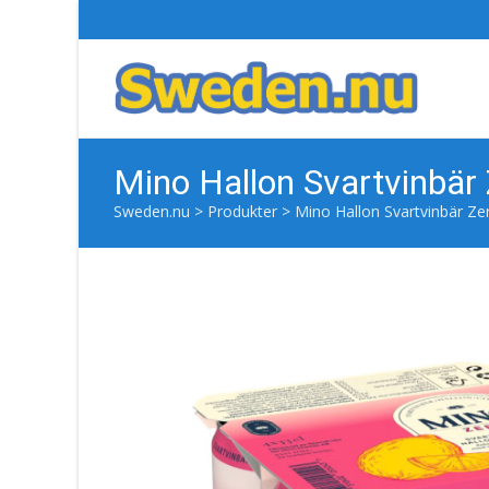
Mino Hallon Svartvinbär
Sweden.nu
>
Produkter
>
Mino Hallon Svartvinbär Ze