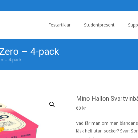
Skip
to
Festartiklar
Studentpresent
Supp
content
 Zero – 4-pack
ro – 4-pack
Mino Hallon Svartvinb
60
kr
Vad får man om man blandar sma
läsk helt utan socker? Svar: S