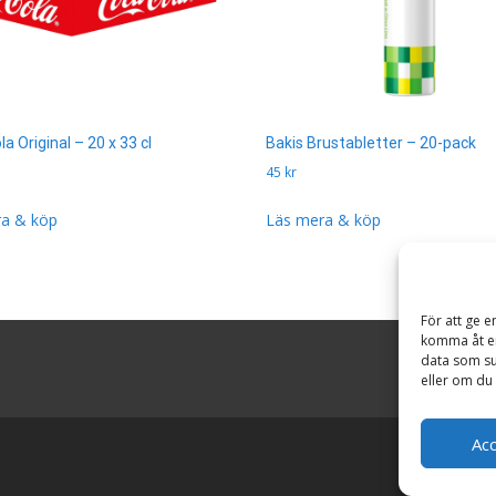
a Original – 20 x 33 cl
Bakis Brustabletter – 20-pack
45
kr
a & köp
Läs mera & köp
För att ge e
komma åt en
data som su
eller om du 
Ac