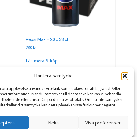
Pepsi Max – 20 x 33 cl
Arizona Wa
280
kr
30
kr
Läs mera & köp
Läs mera 
Hantera samtycke
n bra upplevelse använder vi teknik som cookies för att lagra och/eller
hetsinformation. När du samtycker till dessa tekniker kan vi behandla
rfbeteende eller unika ID:n på denna webbplats. Om du inte samtycker
återkallar ditt samtycke kan detta påverka vissa funktioner negativt.
ceptera
Neka
Visa preferenser
Powered by WordPress
, Theme
i-craft
by TemplatesNext.