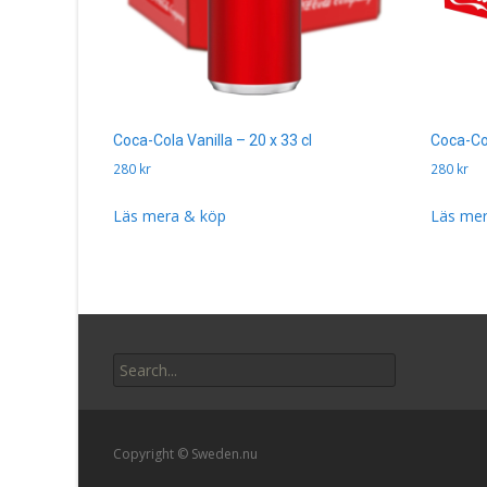
Coca-Cola Vanilla – 20 x 33 cl
Coca-Col
280
kr
280
kr
Läs mera & köp
Läs mer
Search
for:
Copyright © Sweden.nu