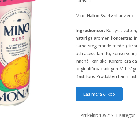
samvete!
Mino Hallon Svartvinbär Zero sä
Ingredienser:
Kolsyrat vatten,
naturliga aromer, koncentrat f
surhetsreglerande medel (citro
och acesulfam K), konservering
innehåll kan ske. Kontrollera d
originalförpackningen. Vid fråg
Bäst före: Produkten har minst
Läs mera & köp
Artikelnr:
109219-1
Kategori