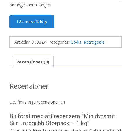
om inget annat anges.
Läs mera & köp
Artikelnr:
95382-1
Kategorier:
Godis
,
Retrogodis
Recensioner (0)
Recensioner
Det finns inga recensioner än.
Bli först med att recensera ”Minidynamit
Sur Jordgubb Storpack – 1 kg”
Din e-postadress kommer inte publiceras.
Obligatoriska fält