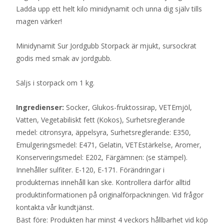
Ladda upp ett helt kilo minidynamit och unna dig själv tills
magen värker!
Minidynamit Sur Jordgubb Storpack är mjukt, sursockrat
godis med smak av jordgubb.
Säljs i storpack om 1 kg.
Ingredienser:
Socker, Glukos-fruktossirap, VETEmjöl,
Vatten, Vegetabiliskt fett (Kokos), Surhetsreglerande
medel: citronsyra, äppelsyra, Surhetsreglerande: E350,
Emulgeringsmedel: E471, Gelatin, VETEstärkelse, Aromer,
Konserveringsmedel: E202, Färgämnen: (se stämpel).
Innehåller sulfiter. E-120, E-171. Förändringar i
produkternas innehåll kan ske. Kontrollera därför alltid
produktinformationen på originalförpackningen. Vid frågor
kontakta vår kundtjänst.
Bäst före: Produkten har minst 4 veckors hållbarhet vid köp