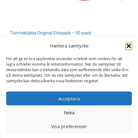
Tomteklubba Original Storpack – 50-pack
400
kr
Hantera samtycke
Läs mera & köp
För att ge en bra upplevelse använder vi teknik som cookies för att
lagra och/eller komma åt enhetsinformation. När du samtycker till
dessa tekniker kan vi behandla data som surfbeteende eller unika ID:n
på denna webbplats. Om du inte samtycker eller om du återkallar ditt
samtycke kan detta påverka vissa funktioner negativt.
Search
Acceptera
for:
Neka
Copyright © Sweden.nu
Visa preferenser
Powered by WordPress
, Theme
i-craft
by TemplatesNext.