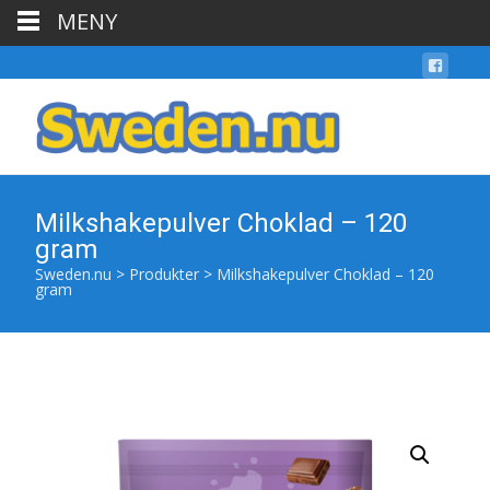
MENY
Milkshakepulver Choklad – 120
gram
Sweden.nu
>
Produkter
>
Milkshakepulver Choklad – 120
gram