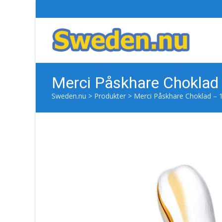
Merci Påskhare Choklad
Sweden.nu
>
Produkter
>
Merci Påskhare Choklad – 