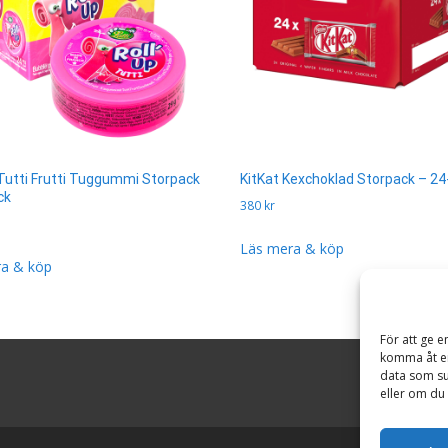
 Tutti Frutti Tuggummi Storpack
KitKat Kexchoklad Storpack – 24
ck
380
kr
Läs mera & köp
a & köp
För att ge e
komma åt en
data som su
eller om du 