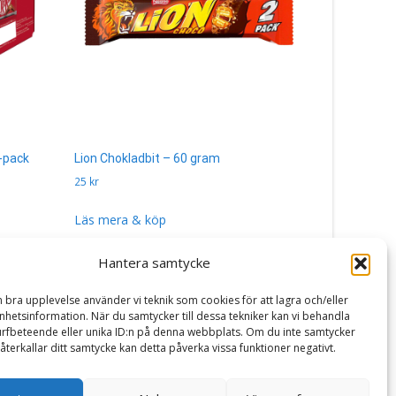
-pack
Lion Chokladbit – 60 gram
Dumleklubb
25
kr
40
kr
Läs mera & köp
Läs mera 
Hantera samtycke
n bra upplevelse använder vi teknik som cookies för att lagra och/eller
hetsinformation. När du samtycker till dessa tekniker kan vi behandla
rfbeteende eller unika ID:n på denna webbplats. Om du inte samtycker
återkallar ditt samtycke kan detta påverka vissa funktioner negativt.