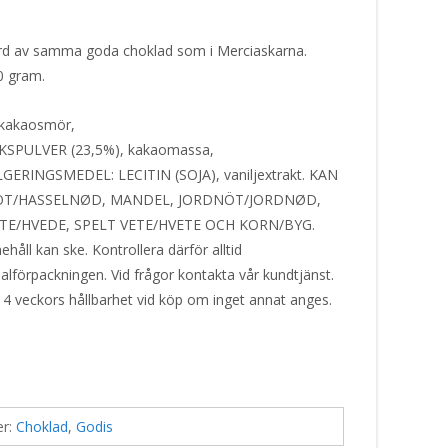
ord av samma goda choklad som i Merciaskarna.
20 gram.
 kakaosmör,
PULVER (23,5%), kakaomassa,
INGSMEDEL: LECITIN (SOJA), vaniljextrakt. KAN
ÖT/HASSELNØD, MANDEL, JORDNÖT/JORDNØD,
E/HVEDE, SPELT VETE/HVETE OCH KORN/BYG.
håll kan ske. Kontrollera därför alltid
alförpackningen. Vid frågor kontakta vår kundtjänst.
 4 veckors hållbarhet vid köp om inget annat anges.
er:
Choklad
,
Godis