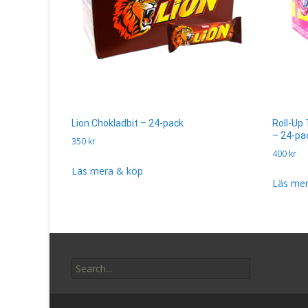
Lion Chokladbit – 24-pack
Roll-Up
– 24-pa
350
kr
400
kr
Läs mera & köp
Läs mer
Search
for: