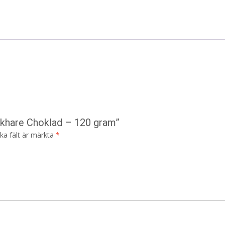
skhare Choklad – 120 gram”
ska fält är märkta
*