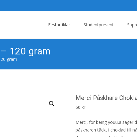
Skip
to
Festartiklar
Studentpresent
Supp
content
 – 120 gram
120 gram
Merci Påskhare Chokl
60
kr
Merci, for being youuu! säger d
påskharen täckt i choklad till 