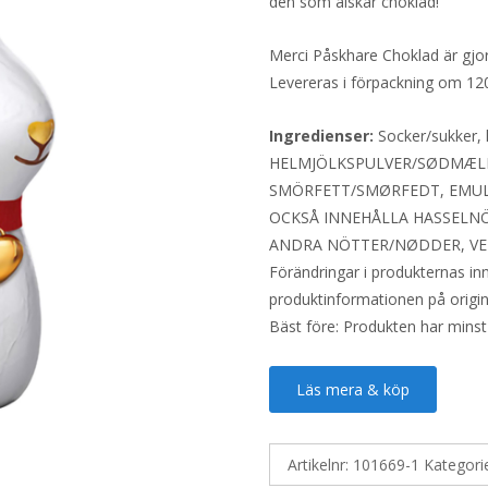
den som älskar choklad!
Merci Påskhare Choklad är gj
Levereras i förpackning om 1
Ingredienser:
Socker/sukker,
HELMJÖLKSPULVER/SØDMÆLKS
SMÖRFETT/SMØRFEDT, EMULGER
OCKSÅ INNEHÅLLA HASSELN
ANDRA NÖTTER/NØDDER, VET
Förändringar i produkternas inne
produktinformationen på origin
Bäst före: Produkten har minst
Läs mera & köp
Artikelnr:
101669-1
Kategori