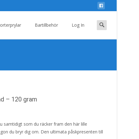
Search
orterprylar
Bartillbehör
Log In
for:
ad – 120 gram
u samtidigt som du räcker fram den här lille
någon du bryr dig om. Den ultimata påskpresenten till