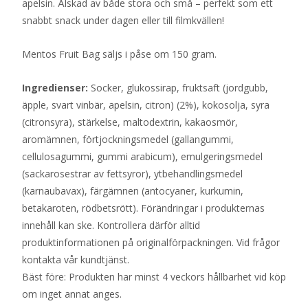
apelsin. Älskad av både stora och små – perfekt som ett
snabbt snack under dagen eller till filmkvällen!
Mentos Fruit Bag säljs i påse om 150 gram.
Ingredienser:
Socker, glukossirap, fruktsaft (jordgubb,
äpple, svart vinbär, apelsin, citron) (2%), kokosolja, syra
(citronsyra), stärkelse, maltodextrin, kakaosmör,
aromämnen, förtjockningsmedel (gallangummi,
cellulosagummi, gummi arabicum), emulgeringsmedel
(sackarosestrar av fettsyror), ytbehandlingsmedel
(karnaubavax), färgämnen (antocyaner, kurkumin,
betakaroten, rödbetsrött). Förändringar i produkternas
innehåll kan ske. Kontrollera därför alltid
produktinformationen på originalförpackningen. Vid frågor
kontakta vår kundtjänst.
Bäst före: Produkten har minst 4 veckors hållbarhet vid köp
om inget annat anges.