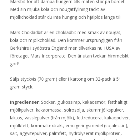
Marsbit för att dämpa hungern tills maten står på bordet.
Med sin mjuka kola och nougatfyllning täckt av
mjölkchoklad står du inte hungrig och hjälplös länge till!
Mars Chokladbit är en chokladbit med smak av nougat,
kola och mjölkchoklad. Den kommer ursprungligen från
Berkshire i sydöstra England men tillverkas nu i USA av
företaget Mars Incorporate. Den är utan tvekan himmelskt
god!
Säljs styckvis (70 gram) eller i kartong om 32-pack á 51
gram styck.
Ingredienser
: Socker, glukossirap, kakaosmör, fetthaltigt
mjölkpulver, kakaomassa, solrosolja, skummjölkspulver,
laktos, vasslepulver (från mjölk), fettreducerat kakaopulver,
mjölkfett, kornmaltextrakt, emulgeringsmedel (sojalecitin),
salt, äggvitepulver, palmfett, hydrolyserat mjölkprotein,