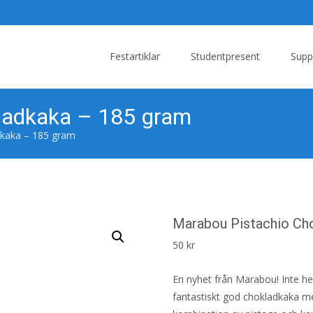
Skip
to
Festartiklar
Studentpresent
Supp
content
ladkaka – 185 gram
dkaka – 185 gram
Marabou Pistachio Ch
50
kr
En nyhet från Marabou! Inte he
fantastiskt god chokladkaka me