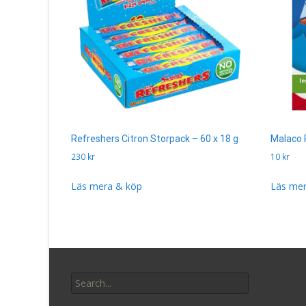
Refreshers Citron Storpack – 60 x 18 g
Malaco 
230
kr
10
kr
Läs mera & köp
Läs mer
Search
for: