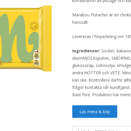
kombination av pistage och 
Marabou Pistachio är en chokl
havssalt.
Levereras i förpackning om 1
Ingredienser:
Socker, kakaos
skumMJÖLKspulver, SMÖRfett,
glukossirap, solrosolja, emulge
andra NÖTTER och VETE. Minst 
kan ske. Kontrollera därför all
frågor kontakta vår kundtjänst.
Bäst före: Produkten har minst
Läs mera & köp