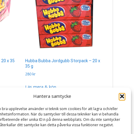
 20 x 35
Hubba Bubba Jordgubb Storpack – 20 x
Skittles Fru
35 g
40
kr
280
kr
Läs mera 
Läs mera & köp
Hantera samtycke
n bra upplevelse använder vi teknik som cookies för att lagra och/eller
hetsinformation. När du samtycker till dessa tekniker kan vi behandla
rfbeteende eller unika ID:n på denna webbplats. Om du inte samtycker
återkallar ditt samtycke kan detta påverka vissa funktioner negativt.