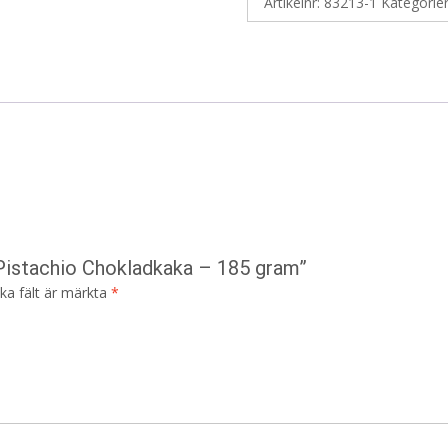
Artikelnr:
83213-1
Kategorie
 Pistachio Chokladkaka – 185 gram”
ska fält är märkta
*