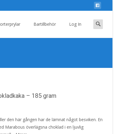
Search
orterprylar
Bartillbehör
Log In
for:
okladkaka – 185 gram
ller den här gången har de lämnat något besviken. En
d Marabous överlägsna choklad i en ljuvlig