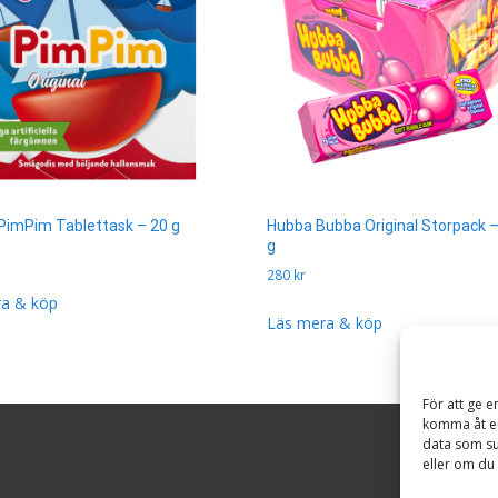
PimPim Tablettask – 20 g
Hubba Bubba Original Storpack –
g
280
kr
a & köp
Läs mera & köp
För att ge e
komma åt en
data som su
eller om du 