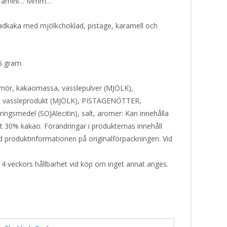
karamell… Mmm…
adkaka med mjölkchoklad, pistage, karamell och
85 gram.
mör, kakaomassa, vasslepulver (MJÖLK),
 vassleprodukt (MJÖLK), PISTAGENÖTTER,
ringsmedel (SOJAlecitin), salt, aromer: Kan innehålla
30% kakao. Förändringar i produkternas innehåll
tid produktinformationen på originalförpackningen. Vid
 4 veckors hållbarhet vid köp om inget annat anges.