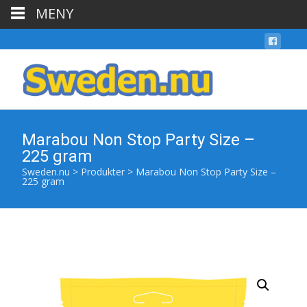
MENY
Marabou Non Stop Party Size –
225 gram
Sweden.nu
>
Produkter
>
Marabou Non Stop Party Size –
225 gram