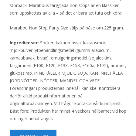
storpack! Marabous färgglada non stops är en klassiker
som uppskattas av alla – så det är bara att tuta och köra!
Marabou Non Stop Party Size säljs på påse om 225 gram.
Ingredienser:
Socker, kakaomassa, kakaosmör,
mjölkpulver, ytbehandlingsmedel (gummi arabicum,
karnaubavax, bivax), emulgeringsmedel (sojalecitin),
färgämnen (E100, E120, E133, E153, E160a, E172), aromer,
glukossirap. INNEHÅLLER MJÖLK, SOJA. KAN INNEHÅLLA
JORDNÖTTER, NÖTTER, MANDEL OCH VETE.
Förändringar i produkternas innehåll kan ske. Kontrollera
därför alltid produktinformationen på
originalförpackningen. Vid frågor kontakta vår kundtjänst.
Bäst före: Produkten har minst 4 veckors hållbarhet vid köp
om inget annat anges.