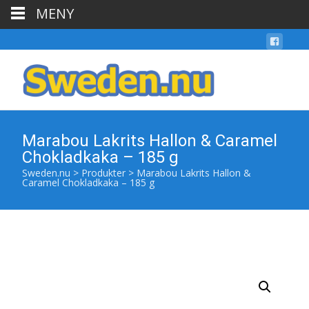
MENY
Marabou Lakrits Hallon & Caramel
Chokladkaka – 185 g
Sweden.nu
>
Produkter
>
Marabou Lakrits Hallon &
Caramel Chokladkaka – 185 g