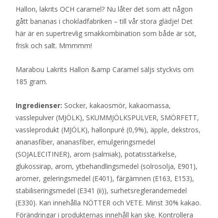
Hallon, lakrits OCH caramel? Nu låter det som att någon
gått bananas i chokladfabriken – till vår stora glädje! Det
här är en supertrevlig smakkombination som både är söt,
frisk och salt. Mmmmm!
Marabou Lakrits Hallon &amp Caramel säljs styckvis om
185 gram.
Ingredienser:
Socker, kakaosmör, kakaomassa,
vasslepulver (MJÖLK), SKUMMJÖLKSPULVER, SMÖRFETT,
vassleprodukt (MJÖLK), hallonpuré (0,9%), äpple, dekstros,
ananasfiber, ananasfiber, emulgeringsmedel
(SOJALECITINER), arom (salmiak), potatisstärkelse,
glukossirap, arom, ytbehandlingsmedel (solrosolja, E901),
aromer, geleringsmedel (E401), färgämnen (E163, E153),
stabiliseringsmedel (E341 (ii)), surhetsreglerandemedel
(E330). Kan innehålla NÖTTER och VETE. Minst 30% kakao.
Förändringar i produkternas innehåll kan ske. Kontrollera