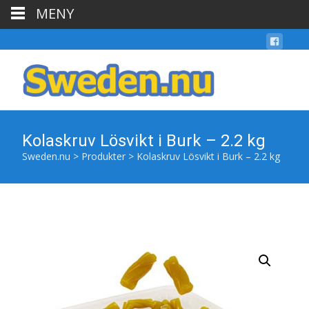
MENY
Kolaskruv Lösvikt i Burk – 2.2 kg
Sweden.nu
>
Produkter
>
Kolaskruv Lösvikt i Burk – 2.2 kg