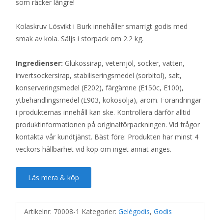
som räcker längre!
Kolaskruv Lösvikt i Burk innehåller smarrigt godis med
smak av kola. Säljs i storpack om 2.2 kg.
Ingredienser:
Glukossirap, vetemjöl, socker, vatten,
invertsockersirap, stabiliseringsmedel (sorbitol), salt,
konserveringsmedel (E202), färgämne (E150c, E100),
ytbehandlingsmedel (E903, kokosolja), arom. Förändringar
i produkternas innehåll kan ske. Kontrollera därför alltid
produktinformationen på originalförpackningen. Vid frågor
kontakta vår kundtjänst. Bäst före: Produkten har minst 4
veckors hållbarhet vid köp om inget annat anges.
Läs mera & köp
Artikelnr:
70008-1
Kategorier:
Gelégodis
,
Godis