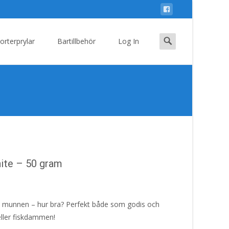
Search
orterprylar
Bartillbehör
Log In
for:
ite – 50 gram
 i munnen – hur bra? Perfekt både som godis och
 eller fiskdammen!