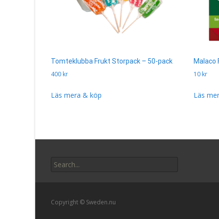
Tomteklubba Frukt Storpack – 50-pack
Malaco 
400
kr
10
kr
Läs mera & köp
Läs mer
Search
for:
Copyright © Sweden.nu