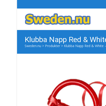
Klubba Napp Red & Whit
Sweden.nu
>
Produkter
>
Klubba Napp Red & White 