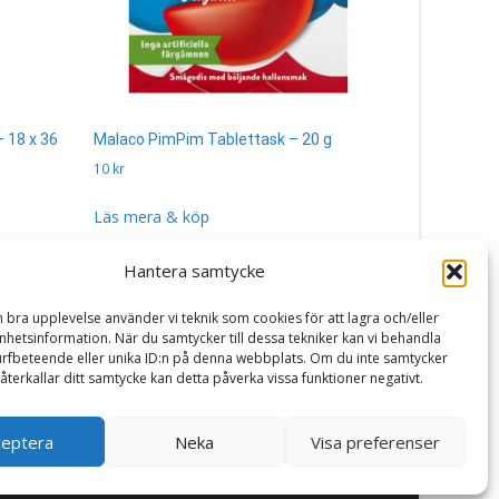
 18 x 36
Malaco PimPim Tablettask – 20 g
Godishalsb
10
kr
350
kr
Läs mera & köp
Läs mera 
Hantera samtycke
n bra upplevelse använder vi teknik som cookies för att lagra och/eller
hetsinformation. När du samtycker till dessa tekniker kan vi behandla
rfbeteende eller unika ID:n på denna webbplats. Om du inte samtycker
återkallar ditt samtycke kan detta påverka vissa funktioner negativt.
ceptera
Neka
Visa preferenser
Powered by WordPress
, Theme
i-craft
by TemplatesNext.