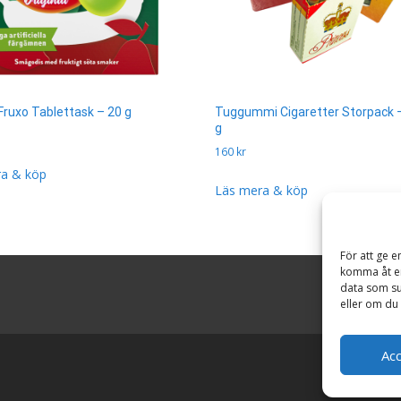
Fruxo Tablettask – 20 g
Tuggummi Cigaretter Storpack –
g
160
kr
a & köp
Läs mera & köp
För att ge e
komma åt en
data som su
eller om du 
Ac