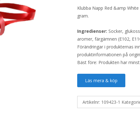
Klubba Napp Red &amp White sä
gram.
Ingredienser:
Socker, glukossi
aromer, färgämnen (E102, E11
Förändringar i produkternas inne
produktinformationen på origin
Bäst före: Produkten har minst
Läs mera & köp
Artikelnr:
109423-1
Kategori