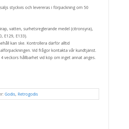
ljs styckvis och levereras i förpackning om 50
rap, vatten, surhetsreglerande medel (citronsyra),
0, E129, E133).
håll kan ske. Kontrollera därför alltid
alförpackningen. Vid frågor kontakta vår kundtjänst.
 4 veckors hållbarhet vid köp om inget annat anges.
er:
Godis
,
Retrogodis