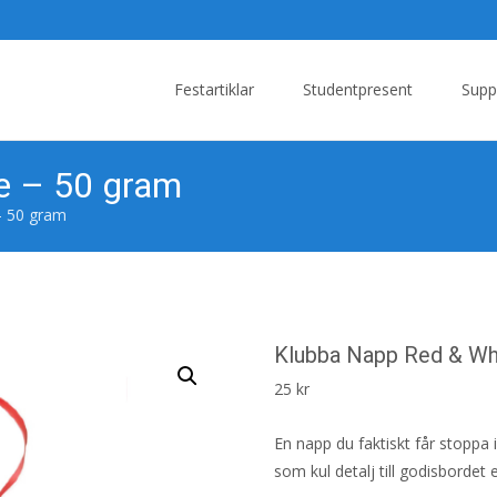
Skip
to
Festartiklar
Studentpresent
Supp
content
e – 50 gram
– 50 gram
Klubba Napp Red & Wh
25
kr
En napp du faktiskt får stoppa
som kul detalj till godisbordet