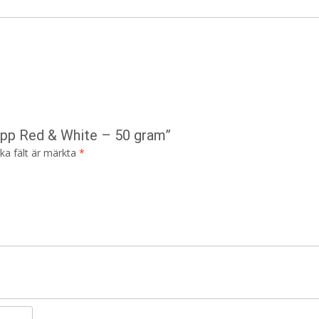
app Red & White – 50 gram”
ska fält är märkta
*