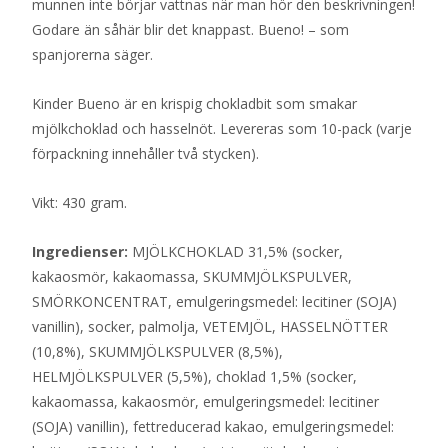
munnen inte börjar vattnas när man hör den beskrivningen!
Godare än såhär blir det knappast. Bueno! – som
spanjorerna säger.
Kinder Bueno är en krispig chokladbit som smakar
mjölkchoklad och hasselnöt. Levereras som 10-pack (varje
förpackning innehåller två stycken).
Vikt: 430 gram.
Ingredienser:
MJÖLKCHOKLAD 31,5% (socker,
kakaosmör, kakaomassa, SKUMMJÖLKSPULVER,
SMÖRKONCENTRAT, emulgeringsmedel: lecitiner (SOJA)
vanillin), socker, palmolja, VETEMJÖL, HASSELNÖTTER
(10,8%), SKUMMJÖLKSPULVER (8,5%),
HELMJÖLKSPULVER (5,5%), choklad 1,5% (socker,
kakaomassa, kakaosmör, emulgeringsmedel: lecitiner
(SOJA) vanillin), fettreducerad kakao, emulgeringsmedel: