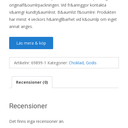
originalf&oumlrpackningen. Vid fr&aringgor kontakta
v&aringr kundtj&aumlnst. B&aumlst f&oumlre: Produkten
har minst 4 veckors h&aringllbarhet vid k&oumlp om inget
annat anges.
Läs mera & köp
Artikelnr:
69899-1
Kategorier:
Choklad
,
Godis
Recensioner (0)
Recensioner
Det finns inga recensioner än.