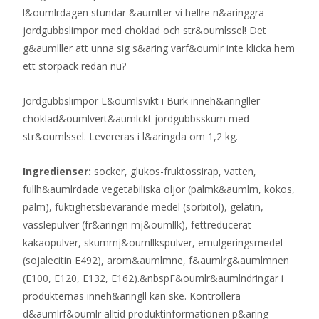
l&oumlrdagen stundar &aumlter vi hellre n&aringgra
jordgubbslimpor med choklad och str&oumlssel! Det
g&aumlller att unna sig s&aring varf&oumlr inte klicka hem
ett storpack redan nu?
Jordgubbslimpor L&oumlsvikt i Burk inneh&aringller
choklad&oumlvert&aumlckt jordgubbsskum med
str&oumlssel. Levereras i l&aringda om 1,2 kg.
Ingredienser:
socker, glukos-fruktossirap, vatten,
fullh&aumlrdade vegetabiliska oljor (palmk&aumlrn, kokos,
palm), fuktighetsbevarande medel (sorbitol), gelatin,
vasslepulver (fr&aringn mj&oumllk), fettreducerat
kakaopulver, skummj&oumllkspulver, emulgeringsmedel
(sojalecitin E492), arom&aumlmne, f&aumlrg&aumlmnen
(E100, E120, E132, E162).&nbspF&oumlr&aumlndringar i
produkternas inneh&aringll kan ske. Kontrollera
d&aumlrf&oumlr alltid produktinformationen p&aring