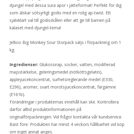
djungel med dessa sura apor i jätteformat! Perfekt för dig
som älskar sötsyrligt godis med en rolig ap-twist. Ett
självklart val till godisskålen eller att ge till barnen på
kalaset med djungel-tema!
Jellioo Big Monkey Sour Storpack säljs i förpackning om 1
kg.
Ingredienser:
Glukossirap, socker, vatten, modifierad
majsstärkelse, geleringsmedel (nötköttsgelatin),
äpplejuicekoncentrat, surhetsreglerande medel (E330,
E296), aromer, svart morotsjuicekoncentrat, färgämne
(E161b).
Förändringar i produkternas innehåll kan ske. Kontrollera
därför alltid produktinformationen på
originalförpackningen. Vid frågor kontakta vår kundservice.
Bäst före: Produkten har minst 4 veckors hållbarhet vid köp
om inget annat anges.