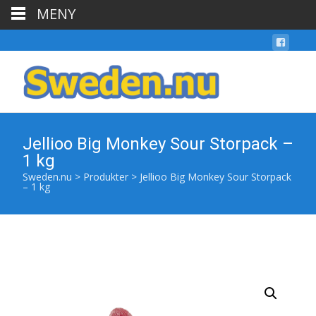
MENY
Jellioo Big Monkey Sour Storpack –
1 kg
Sweden.nu
>
Produkter
>
Jellioo Big Monkey Sour Storpack
– 1 kg