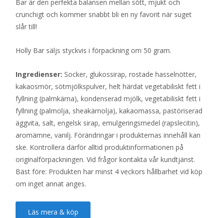
Bar är den perfekta balansen mellan sött, mjukt och
crunchigt och kommer snabbt bli en ny favorit när suget
slår till!
Holly Bar säljs styckvis i förpackning om 50 gram.
Ingredienser:
Socker, glukossirap, rostade hasselnötter,
kakaosmör, sötmjölkspulver, helt härdat vegetabiliskt fett i
fyllning (palmkärna), kondenserad mjölk, vegetabiliskt fett i
fyllning (palmolja, sheakärnolja), kakaomassa, pastöriserad
äggvita, salt, engelsk sirap, emulgeringsmedel (rapslecitin),
aromämne, vanilj. Förändringar i produkternas innehåll kan
ske. Kontrollera därför alltid produktinformationen på
originalförpackningen. Vid frågor kontakta vår kundtjänst.
Bäst före: Produkten har minst 4 veckors hållbarhet vid köp
om inget annat anges.
Läs mera & köp