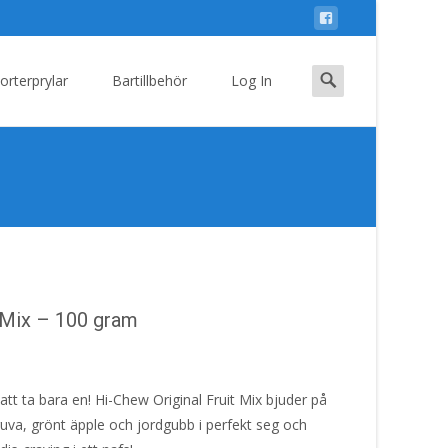
Search
orterprylar
Bartillbehör
Log In
for:
t Mix – 100 gram
 att ta bara en! Hi-Chew Original Fruit Mix bjuder på
uva, grönt äpple och jordgubb i perfekt seg och