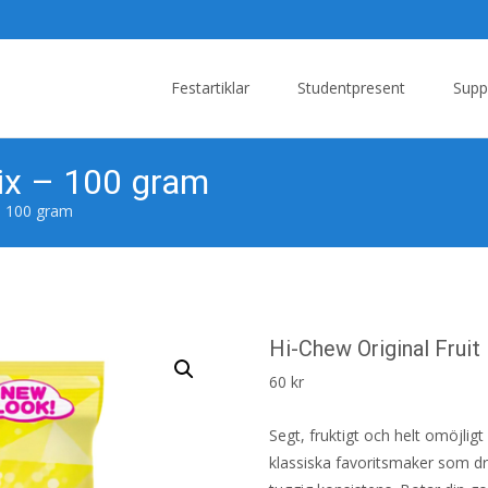
Skip
to
Festartiklar
Studentpresent
Supp
content
Mix – 100 gram
 – 100 gram
Hi-Chew Original Frui
60
kr
Segt, fruktigt och helt omöjligt
klassiska favoritsmaker som dr