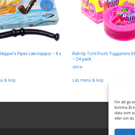
kipper’s Pipes Lakritspipor – 8 x
Roll-Up Tutti Frutti Tuggummi S
– 24-pack
400
kr
a & köp
Läs mera & köp
För att ge e
komma åt en
data som su
eller om du 