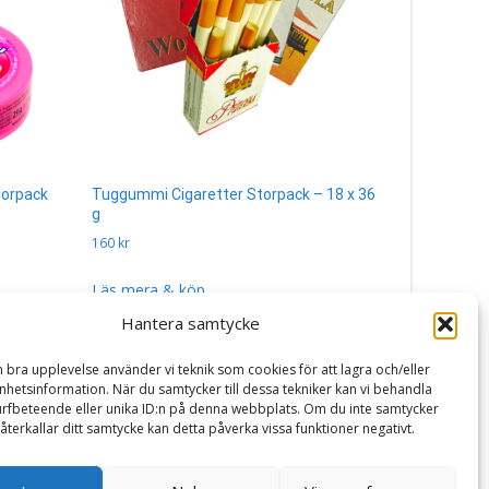
torpack
Tuggummi Cigaretter Storpack – 18 x 36
Hubba Bubb
g
35 g
160
kr
280
kr
Läs mera & köp
Läs mera 
Hantera samtycke
n bra upplevelse använder vi teknik som cookies för att lagra och/eller
hetsinformation. När du samtycker till dessa tekniker kan vi behandla
rfbeteende eller unika ID:n på denna webbplats. Om du inte samtycker
återkallar ditt samtycke kan detta påverka vissa funktioner negativt.