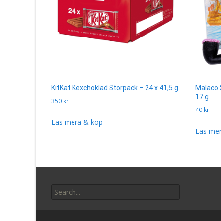
KitKat Kexchoklad Storpack – 24 x 41,5 g
Malaco S
17 g
350
kr
40
kr
Läs mera & köp
Läs mer
Search
for: