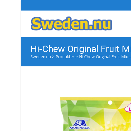
Hi-Chew Original Fruit 
Sweden.nu
>
Produkter
>
Hi-Chew Original Fruit Mix