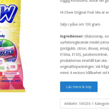
tuggig konsistens. Botar din god
Hi-Chew Original Fruit Mix är e
Säljs i påse om 100 gram.
Ingredienser:
Glukossirap, soc
surhetsreglerande medel (citron
(jordgubb, citron, druva), emu
E160a, E133), juicekoncentrat, 
produkternas innehåll kan ske. 
originalförpackningen. Vid fråg
minst 4 veckors hållbarhet vid
Läs mera & köp
Artikelnr:
109255-1
Kategori