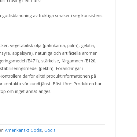
is-craving i ett nafs!
n godisblandning av fruktiga smaker i seg konsistens.
ker, vegetabilisk olja (palmkärna, palm), gelatin,
syra, äppelsyra), naturliga och artificiella aromer
lgeringsmedel (E471), stärkelse, färgämnen (E120,
stabiliseringsmedel (pektin). Förändringar i
Kontrollera därför alltid produktinformationen på
or kontakta vår kundtjänst. Bäst före: Produkten har
 köp om inget annat anges.
er:
Amerikanskt Godis
,
Godis