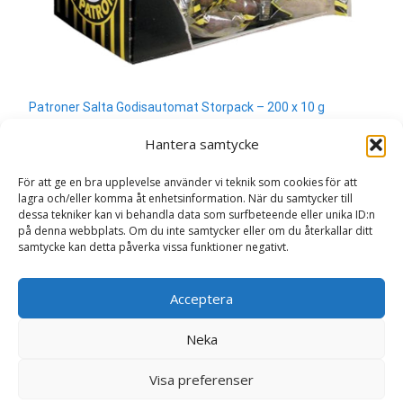
Patroner Salta Godisautomat Storpack – 200 x 10 g
330
kr
Hantera samtycke
Läs mera & köp
För att ge en bra upplevelse använder vi teknik som cookies för att
lagra och/eller komma åt enhetsinformation. När du samtycker till
dessa tekniker kan vi behandla data som surfbeteende eller unika ID:n
på denna webbplats. Om du inte samtycker eller om du återkallar ditt
samtycke kan detta påverka vissa funktioner negativt.
Search
Acceptera
for:
Neka
Copyright © Sweden.nu
Visa preferenser
Powered by WordPress
, Theme
i-craft
by TemplatesNext.