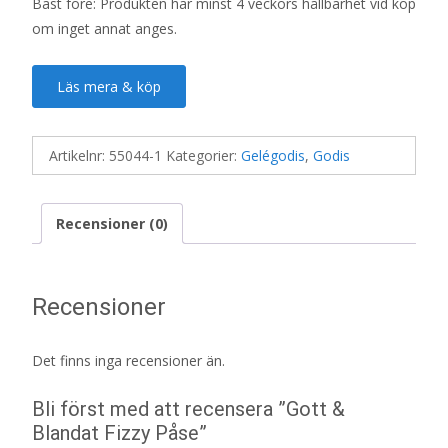
Bäst före: Produkten har minst 4 veckors hållbarhet vid köp
om inget annat anges.
Läs mera & köp
Artikelnr:
55044-1
Kategorier:
Gelégodis
,
Godis
Recensioner (0)
Recensioner
Det finns inga recensioner än.
Bli först med att recensera ”Gott &
Blandat Fizzy Påse”