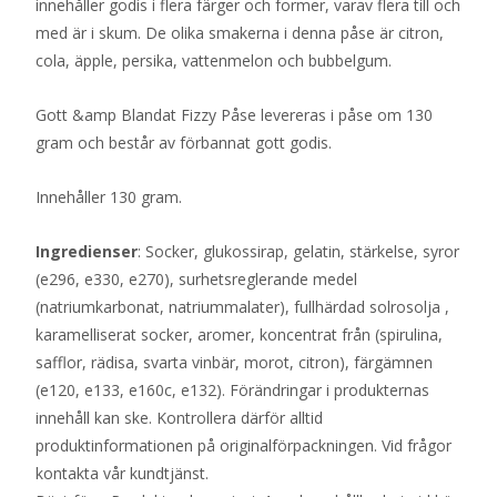
innehåller godis i flera färger och former, varav flera till och
med är i skum. De olika smakerna i denna påse är citron,
cola, äpple, persika, vattenmelon och bubbelgum.
Gott &amp Blandat Fizzy Påse levereras i påse om 130
gram och består av förbannat gott godis.
Innehåller 130 gram.
Ingredienser
: Socker, glukossirap, gelatin, stärkelse, syror
(e296, e330, e270), surhetsreglerande medel
(natriumkarbonat, natriummalater), fullhärdad solrosolja ,
karamelliserat socker, aromer, koncentrat från (spirulina,
safflor, rädisa, svarta vinbär, morot, citron), färgämnen
(e120, e133, e160c, e132). Förändringar i produkternas
innehåll kan ske. Kontrollera därför alltid
produktinformationen på originalförpackningen. Vid frågor
kontakta vår kundtjänst.