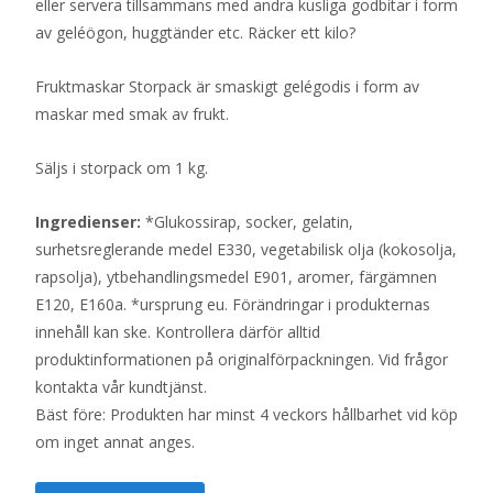
eller servera tillsammans med andra kusliga godbitar i form
av geléögon, huggtänder etc. Räcker ett kilo?
Fruktmaskar Storpack är smaskigt gelégodis i form av
maskar med smak av frukt.
Säljs i storpack om 1 kg.
Ingredienser:
*Glukossirap, socker, gelatin,
surhetsreglerande medel E330, vegetabilisk olja (kokosolja,
rapsolja), ytbehandlingsmedel E901, aromer, färgämnen
E120, E160a. *ursprung eu. Förändringar i produkternas
innehåll kan ske. Kontrollera därför alltid
produktinformationen på originalförpackningen. Vid frågor
kontakta vår kundtjänst.
Bäst före: Produkten har minst 4 veckors hållbarhet vid köp
om inget annat anges.