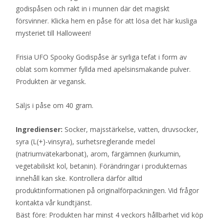
godispåsen och rakt in i munnen där det magiskt
försvinner. Klicka hem en påse för att lösa det här kusliga
mysteriet till Halloween!
Frisia UFO Spooky Godispåse är syrliga tefat i form av
oblat som kommer fyllda med apelsinsmakande pulver.
Produkten är vegansk.
Säljs i påse om 40 gram.
Ingredienser:
Socker, majsstärkelse, vatten, druvsocker,
syra (L(+)-vinsyra), surhetsreglerande medel
(natriumvätekarbonat), arom, färgämnen (kurkumin,
vegetabiliskt kol, betanin). Förändringar i produkternas
innehåll kan ske. Kontrollera därför alltid
produktinformationen på originalförpackningen. Vid frågor
kontakta vår kundtjänst.
Bäst före: Produkten har minst 4 veckors hållbarhet vid köp