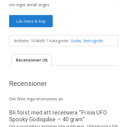
om inget annat anges.
Läs mera & köp
Artikelnr:
104668-1
Kategorier:
Godis
,
Retrogodis
Recensioner (0)
Recensioner
Det finns inga recensioner än.
Bli först med att recensera ”Frisia UFO
Spooky Godispåse – 40 gram”
Din e-postadress kommer inte publiceras.
Obligatoriska fält