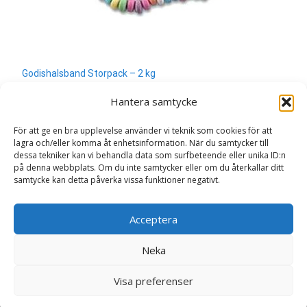
Godishalsband Storpack – 2 kg
350
kr
Hantera samtycke
Läs mera & köp
För att ge en bra upplevelse använder vi teknik som cookies för att
lagra och/eller komma åt enhetsinformation. När du samtycker till
dessa tekniker kan vi behandla data som surfbeteende eller unika ID:n
på denna webbplats. Om du inte samtycker eller om du återkallar ditt
samtycke kan detta påverka vissa funktioner negativt.
Search
Acceptera
for:
Neka
Copyright © Sweden.nu
Visa preferenser
Powered by WordPress
, Theme
i-craft
by TemplatesNext.