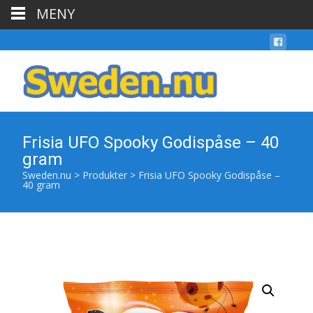
MENY
Frisia UFO Spooky Godispåse – 40
gram
Sweden.nu
>
Produkter
>
Frisia UFO Spooky Godispåse –
40 gram