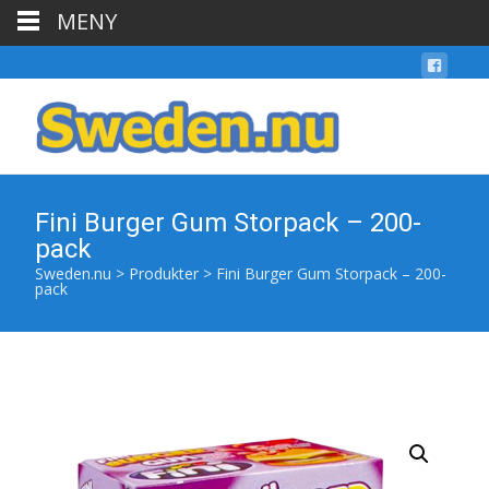
MENY
Fini Burger Gum Storpack – 200-
pack
Sweden.nu
>
Produkter
>
Fini Burger Gum Storpack – 200-
pack