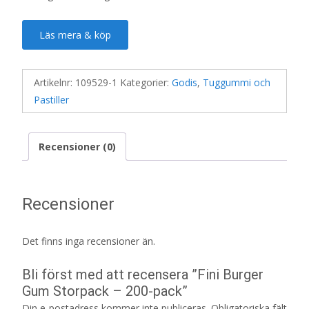
Läs mera & köp
Artikelnr:
109529-1
Kategorier:
Godis
,
Tuggummi och
Pastiller
Recensioner (0)
Recensioner
Det finns inga recensioner än.
Bli först med att recensera ”Fini Burger
Gum Storpack – 200-pack”
Din e-postadress kommer inte publiceras.
Obligatoriska fält