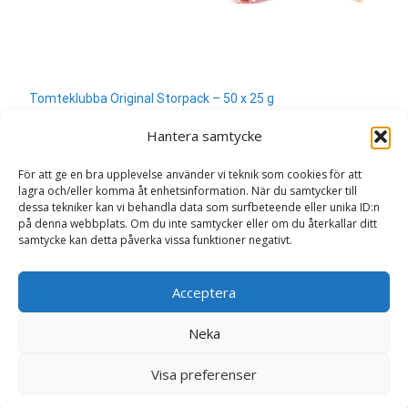
Tomteklubba Original Storpack – 50 x 25 g
380
kr
Hantera samtycke
Läs mera & köp
För att ge en bra upplevelse använder vi teknik som cookies för att
lagra och/eller komma åt enhetsinformation. När du samtycker till
dessa tekniker kan vi behandla data som surfbeteende eller unika ID:n
på denna webbplats. Om du inte samtycker eller om du återkallar ditt
samtycke kan detta påverka vissa funktioner negativt.
Search
Acceptera
for:
Neka
Copyright © Sweden.nu
Visa preferenser
Powered by WordPress
, Theme
i-craft
by TemplatesNext.