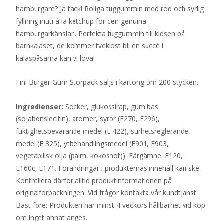
hamburgare? Ja tack! Roliga tuggummin med röd och syrlig
fyllning inuti á la ketchup för den genuina
hamburgarkänslan. Perfekta tuggummin till kidsen på
barnkalaset, de kommer tveklöst bli en succé i
kalaspåsarna kan vi lova!
Fini Burger Gum Storpack säljs i kartong om 200 stycken.
Ingredienser:
Socker, glukossirap, gum bas
(sojabönslecitin), aromer, syror (E270, E296),
fuktighetsbevarande medel (E 422), surhetsreglerande
medel (E 325), ytbehandlingsmedel (E901, E903,
vegetabilisk olja (palm, kokosnöt)). Färgämne: E120,
E160c, E171. Förändringar i produkternas innehåll kan ske.
Kontrollera därför alltid produktinformationen på
originalförpackningen. Vid frågor kontakta vår kundtjänst.
Bäst före: Produkten har minst 4 veckors hållbarhet vid köp
om inget annat anges.