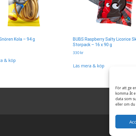
Snören Kola – 94 g
BUBS Raspberry Salty Licorice Sk
Storpack – 16 x 90 g
330
kr
a & köp
Läs mera & köp
För att ge e
komma åt en
data som su
eller om du 
Ac