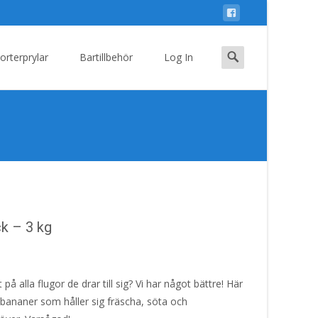
Search
orterprylar
Bartillbehör
Log In
for:
k – 3 kg
å alla flugor de drar till sig? Vi har något bättre! Här
e bananer som håller sig fräscha, söta och