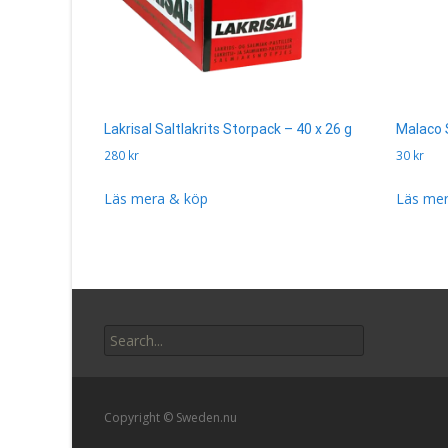
Lakrisal Saltlakrits Storpack – 40 x 26 g
Malaco 
280
kr
30
kr
Läs mera & köp
Läs mer
Search
for:
Copyright © Sweden.nu