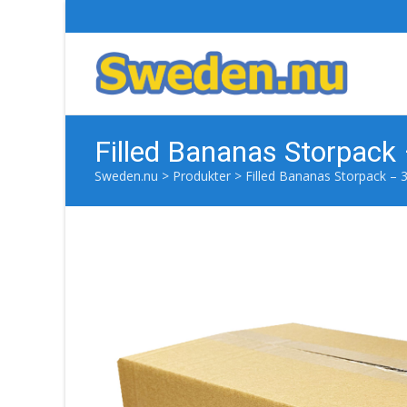
Filled Bananas Storpack 
Sweden.nu
>
Produkter
>
Filled Bananas Storpack – 