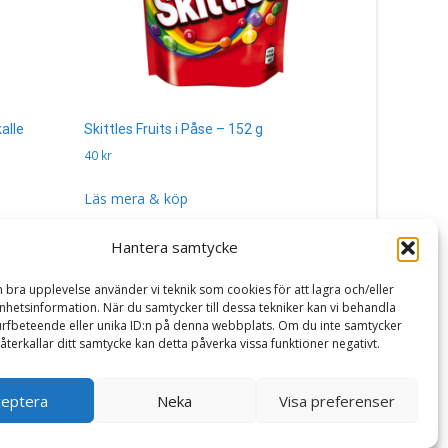
alle
Skittles Fruits i Påse – 152 g
Tomteklubb
40
kr
400
kr
Läs mera & köp
Läs mera 
Hantera samtycke
n bra upplevelse använder vi teknik som cookies för att lagra och/eller
hetsinformation. När du samtycker till dessa tekniker kan vi behandla
rfbeteende eller unika ID:n på denna webbplats. Om du inte samtycker
återkallar ditt samtycke kan detta påverka vissa funktioner negativt.
ceptera
Neka
Visa preferenser
Powered by WordPress
, Theme
i-craft
by TemplatesNext.