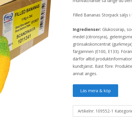
munvattnande så länge du beh
Filled Bananas Storpack säljs 
Ingredienser:
Glukossirap, so
medel (citronsyra), geleringsmed
grönsakskoncentrat (gurkmeja),
färgämnen (E100, E133). Föränd
därför alltid produktinformatio
kundtjänst. Bäst före: Produkt
annat anges.
Läs mera & köp
Artikelnr:
109552-1
Kategori