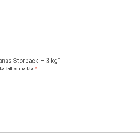
nanas Storpack – 3 kg”
ska fält är märkta
*