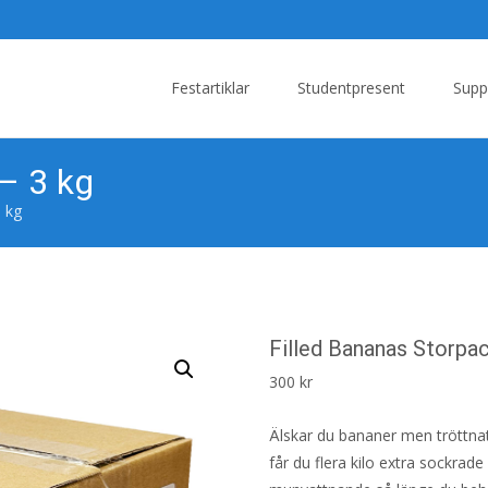
Skip
to
Festartiklar
Studentpresent
Supp
content
– 3 kg
3 kg
Filled Bananas Storpac
300
kr
Älskar du bananer men tröttnat p
får du flera kilo extra sockrad