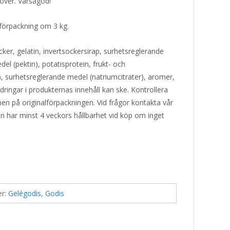
över. Varsågod!
i förpackning om 3 kg.
cker, gelatin, invertsockersirap, surhetsreglerande
el (pektin), potatisprotein, frukt- och
 surhetsreglerande medel (natriumcitrater), aromer,
ringar i produkternas innehåll kan ske. Kontrollera
nen på originalförpackningen. Vid frågor kontakta vår
en har minst 4 veckors hållbarhet vid köp om inget
er:
Gelégodis
,
Godis