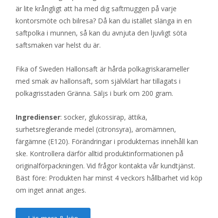
är lite krångligt att ha med dig saftmuggen på varje
kontorsmöte och bilresa? Då kan du istället slänga in en
saftpolka i munnen, så kan du avnjuta den ljuvligt söta
saftsmaken var helst du är.
Fika of Sweden Hallonsaft är hårda polkagriskarameller
med smak av hallonsaft, som självklart har tillagats i
polkagrisstaden Gränna. Säljs i burk om 200 gram.
Ingredienser
: socker, glukossirap, ättika,
surhetsreglerande medel (citronsyra), aromämnen,
färgämne (E120). Förändringar i produkternas innehåll kan
ske. Kontrollera därför alltid produktinformationen på
originalförpackningen. Vid frågor kontakta vår kundtjänst.
Bäst före: Produkten har minst 4 veckors hållbarhet vid köp
om inget annat anges.