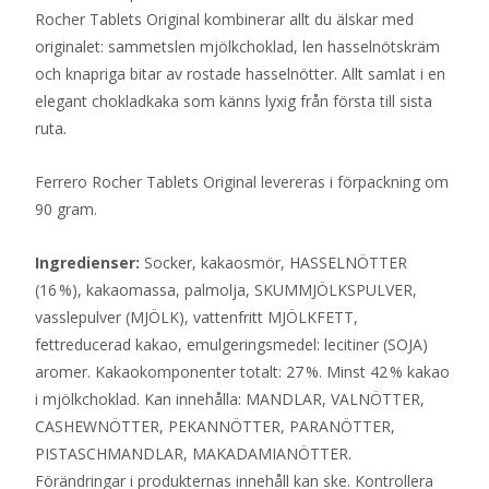
Rocher Tablets Original kombinerar allt du älskar med
originalet: sammetslen mjölkchoklad, len hasselnötskräm
och knapriga bitar av rostade hasselnötter. Allt samlat i en
elegant chokladkaka som känns lyxig från första till sista
ruta.
Ferrero Rocher Tablets Original levereras i förpackning om
90 gram.
Ingredienser:
Socker, kakaosmör, HASSELNÖTTER
(16 %), kakaomassa, palmolja, SKUMMJÖLKSPULVER,
vasslepulver (MJÖLK), vattenfritt MJÖLKFETT,
fettreducerad kakao, emulgeringsmedel: lecitiner (SOJA)
aromer. Kakaokomponenter totalt: 27 %. Minst 42 % kakao
i mjölkchoklad. Kan innehålla: MANDLAR, VALNÖTTER,
CASHEWNÖTTER, PEKANNÖTTER, PARANÖTTER,
PISTASCHMANDLAR, MAKADAMIANÖTTER.
Förändringar i produkternas innehåll kan ske. Kontrollera