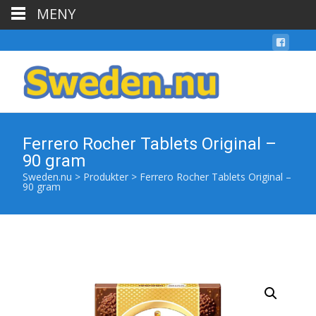
MENY
Ferrero Rocher Tablets Original –
90 gram
Sweden.nu
>
Produkter
>
Ferrero Rocher Tablets Original –
90 gram