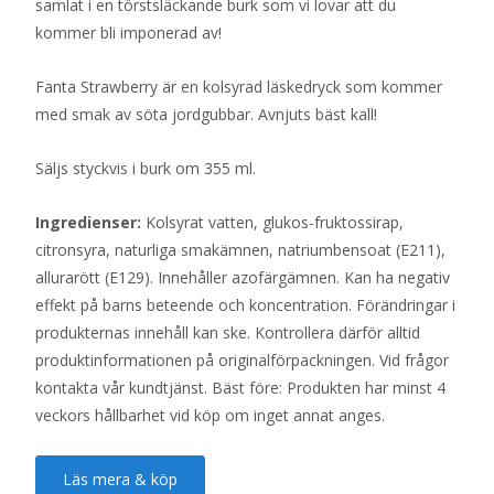
samlat i en törstsläckande burk som vi lovar att du
kommer bli imponerad av!
Fanta Strawberry är en kolsyrad läskedryck som kommer
med smak av söta jordgubbar. Avnjuts bäst kall!
Säljs styckvis i burk om 355 ml.
Ingredienser:
Kolsyrat vatten, glukos-fruktossirap,
citronsyra, naturliga smakämnen, natriumbensoat (E211),
allurarött (E129). Innehåller azofärgämnen. Kan ha negativ
effekt på barns beteende och koncentration. Förändringar i
produkternas innehåll kan ske. Kontrollera därför alltid
produktinformationen på originalförpackningen. Vid frågor
kontakta vår kundtjänst. Bäst före: Produkten har minst 4
veckors hållbarhet vid köp om inget annat anges.
Läs mera & köp