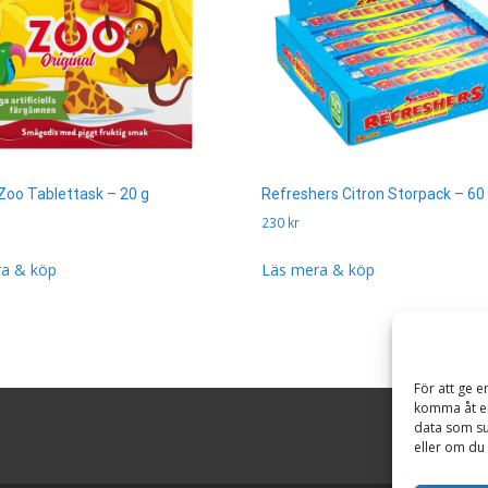
Zoo Tablettask – 20 g
Refreshers Citron Storpack – 60 
230
kr
a & köp
Läs mera & köp
För att ge e
komma åt en
data som su
eller om du 