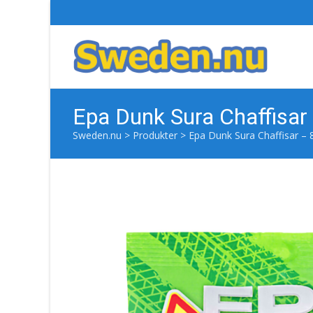
Epa Dunk Sura Chaffisar
Sweden.nu
>
Produkter
>
Epa Dunk Sura Chaffisar –