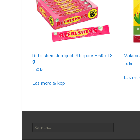
Refreshers Jordgubb Storpack – 60 x 18
Malaco 
g
10
kr
250
kr
Läs mer
Läs mera & köp
Search
for: