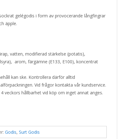
sockrat gelégodis i form av provocerande långfingrar
ch äpple.
rap, vatten, modifierad stärkelse (potatis),
lsyra), arom, färgämne (E133, E100), koncentrat
håll kan ske. Kontrollera därför alltid
alförpackningen. Vid frågor kontakta vår kundservice.
 4 veckors hållbarhet vid köp om inget annat anges.
er:
Godis
,
Surt Godis