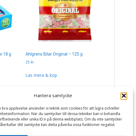
x 18 g
Ahlgrens Bilar Original – 125 g
Banana Ski
25
kr
190
kr
Läs mera & köp
Läs mera 
Hantera samtycke
n bra upplevelse använder vi teknik som cookies för att lagra och/eller
hetsinformation. När du samtycker till dessa tekniker kan vi behandla
rfbeteende eller unika ID:n på denna webbplats. Om du inte samtycker
återkallar ditt samtycke kan detta påverka vissa funktioner negativt.