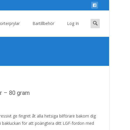
Search
orterprylar
Bartillbehör
Log In
for:
ar – 80 gram
essivt ge fingret åt alla hetsiga bilförare bakom dig
 i bakluckan för att poängtera ditt LGF-fordon med