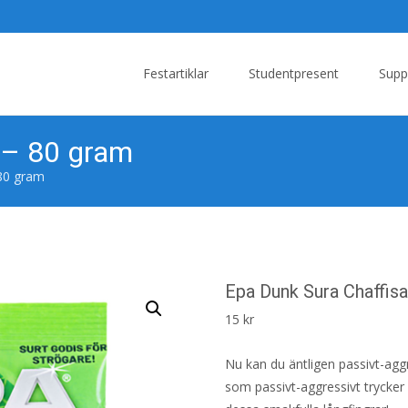
Skip
to
Festartiklar
Studentpresent
Supp
content
 – 80 gram
 80 gram
Epa Dunk Sura Chaffis
15
kr
Nu kan du äntligen passivt-aggr
som passivt-aggressivt trycker