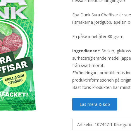
dessa smakfulla långfingrar!
Epa Dunk Sura Chaffisar är sur
i smakerna jordgubb, apelsin o
En påse innehåller 80 gram.
Ingredienser:
Socker, glukossi
surhetsreglerande medel (äppe
från svart morot.
Förändringar i produkternas inne
produktinformationen på origin
Bäst före: Produkten har minst
Läs mera & köp
Artikelnr:
107447-1
Kategori