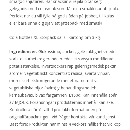
smågodisnjutaren. Här snackar vi rejäla bitar segt
gelégodis med colasmak som får dina smaklökar att jubla.
Perfekt när du vill fylla på godislådan på jobbet, till kalas
eller bara unna dig själv ett jättepack med smask!
Cola Bottles XL Storpack säljs i kartong om 3 kg.
Ingredienser:
Glukossirap, socker, gelé fuktighetsmedel:
sorbitol surhetsreglerande medel: citronsyra modifierad
potatisstärkelse, invertsockersirap geleringsmedel: pektin
aromer vegetabiliskt koncentrat: rädisa, svarta vinbär,
morot surhetskorrigerande medel: natriumcitrat
vegetabiliska oljor (palm) ytbehandlingsmedel:
karnaubavax, bivax färgämnen: E150d. Kan innehålla spår
av MJÖLK. Förändringar i produkternas innehåll kan ske.
Kontrollera därför alltid produktinformationen på
originalförpackningen. Vid frågor kontakta vår kundtjänst.
Bäst före: Produkten har minst 4 veckors hållbarhet vid köp