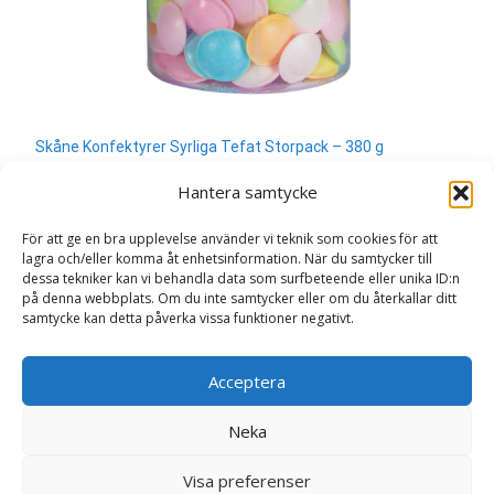
Skåne Konfektyrer Syrliga Tefat Storpack – 380 g
300
kr
Hantera samtycke
Läs mera & köp
För att ge en bra upplevelse använder vi teknik som cookies för att
lagra och/eller komma åt enhetsinformation. När du samtycker till
dessa tekniker kan vi behandla data som surfbeteende eller unika ID:n
på denna webbplats. Om du inte samtycker eller om du återkallar ditt
samtycke kan detta påverka vissa funktioner negativt.
Search
Acceptera
for:
Neka
Copyright © Sweden.nu
Visa preferenser
Powered by WordPress
, Theme
i-craft
by TemplatesNext.