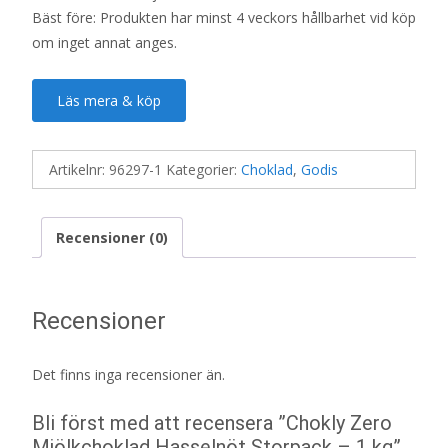
Bäst före: Produkten har minst 4 veckors hållbarhet vid köp
om inget annat anges.
Läs mera & köp
Artikelnr:
96297-1
Kategorier:
Choklad
,
Godis
Recensioner (0)
Recensioner
Det finns inga recensioner än.
Bli först med att recensera ”Chokly Zero
Mjölkchoklad Hasselnöt Storpack – 1 kg”