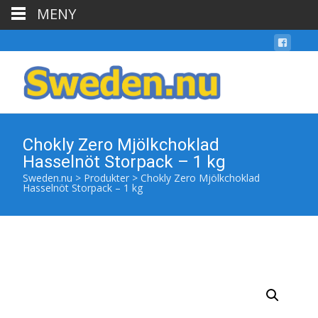
MENY
Chokly Zero Mjölkchoklad
Hasselnöt Storpack – 1 kg
Sweden.nu
>
Produkter
>
Chokly Zero Mjölkchoklad
Hasselnöt Storpack – 1 kg