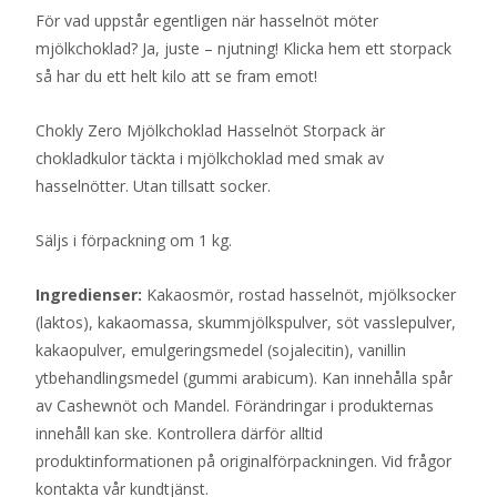
För vad uppstår egentligen när hasselnöt möter
mjölkchoklad? Ja, juste – njutning! Klicka hem ett storpack
så har du ett helt kilo att se fram emot!
Chokly Zero Mjölkchoklad Hasselnöt Storpack är
chokladkulor täckta i mjölkchoklad med smak av
hasselnötter. Utan tillsatt socker.
Säljs i förpackning om 1 kg.
Ingredienser:
Kakaosmör, rostad hasselnöt, mjölksocker
(laktos), kakaomassa, skummjölkspulver, söt vasslepulver,
kakaopulver, emulgeringsmedel (sojalecitin), vanillin
ytbehandlingsmedel (gummi arabicum). Kan innehålla spår
av Cashewnöt och Mandel. Förändringar i produkternas
innehåll kan ske. Kontrollera därför alltid
produktinformationen på originalförpackningen. Vid frågor
kontakta vår kundtjänst.