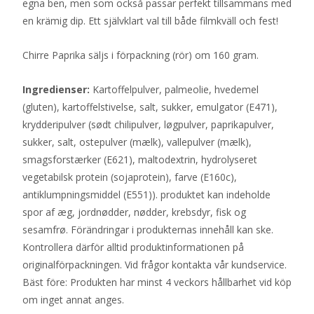
egna ben, men som också passar perfekt tillsammans med
en krämig dip. Ett självklart val till både filmkväll och fest!
Chirre Paprika säljs i förpackning (rör) om 160 gram.
Ingredienser:
Kartoffelpulver, palmeolie, hvedemel
(gluten), kartoffelstivelse, salt, sukker, emulgator (E471),
krydderipulver (sødt chilipulver, løgpulver, paprikapulver,
sukker, salt, ostepulver (mælk), vallepulver (mælk),
smagsforstærker (E621), maltodextrin, hydrolyseret
vegetabilsk protein (sojaprotein), farve (E160c),
antiklumpningsmiddel (E551)). produktet kan indeholde
spor af æg, jordnødder, nødder, krebsdyr, fisk og
sesamfrø. Förändringar i produkternas innehåll kan ske.
Kontrollera därför alltid produktinformationen på
originalförpackningen. Vid frågor kontakta vår kundservice.
Bäst före: Produkten har minst 4 veckors hållbarhet vid köp
om inget annat anges.