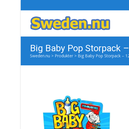
Big Baby Pop Storpack 
Sweden.nu
>
Produkter
>
Big Baby Pop Storpack – 1