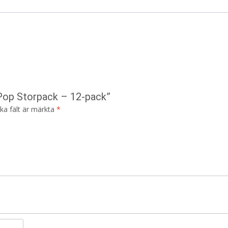
 Pop Storpack – 12-pack”
ska fält är märkta
*