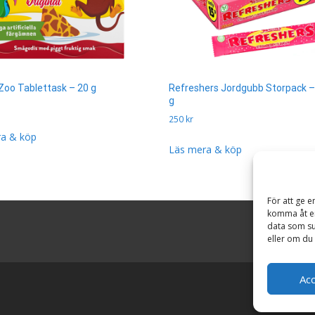
Zoo Tablettask – 20 g
Refreshers Jordgubb Storpack –
g
250
kr
a & köp
Läs mera & köp
För att ge e
komma åt en
data som su
eller om du 
Ac