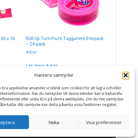
 60 x 18
Roll-Up Tutti Frutti Tuggummi Storpack
Malaco Skip
– 24-pack
17 g
400
kr
40
kr
Läs mera & köp
Läs mera 
Hantera samtycke
n bra upplevelse använder vi teknik som cookies för att lagra och/eller
hetsinformation. När du samtycker till dessa tekniker kan vi behandla
rfbeteende eller unika ID:n på denna webbplats. Om du inte samtycker
återkallar ditt samtycke kan detta påverka vissa funktioner negativt.
ceptera
Neka
Visa preferenser
Powered by WordPress
, Theme
i-craft
by TemplatesNext.