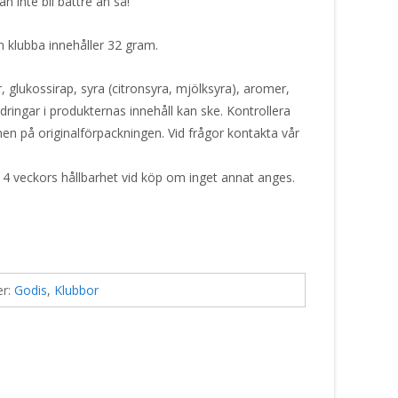
 inte bli bättre än så!
n klubba innehåller 32 gram.
 glukossirap, syra (citronsyra, mjölksyra), aromer,
ringar i produkternas innehåll kan ske. Kontrollera
nen på originalförpackningen. Vid frågor kontakta vår
 4 veckors hållbarhet vid köp om inget annat anges.
er:
Godis
,
Klubbor