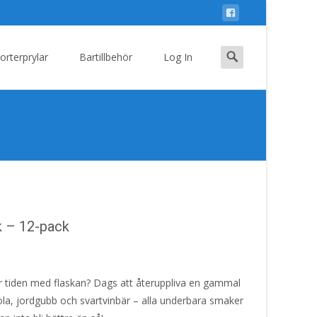
Search
orterprylar
Bartillbehör
Log In
for:
k – 12-pack
r tiden med flaskan? Dags att återuppliva en gammal
la, jordgubb och svartvinbär – alla underbara smaker