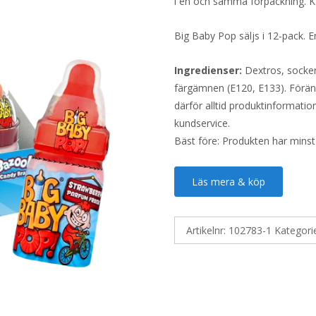
i en och samma förpackning. Kan
Big Baby Pop säljs i 12-pack. E
Ingredienser:
Dextros, socker,
färgämnen (E120, E133). Föränd
därför alltid produktinformatio
kundservice.
Bäst före: Produkten har minst
Läs mera & köp
Artikelnr:
102783-1
Kategori