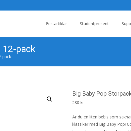
Skip
to
Festartiklar
Studentpresent
Supp
content
– 12-pack
2-pack
Big Baby Pop Storpac
280
kr
Är du en liten bebis som sakna
klassiker med Big Baby Pop! Co