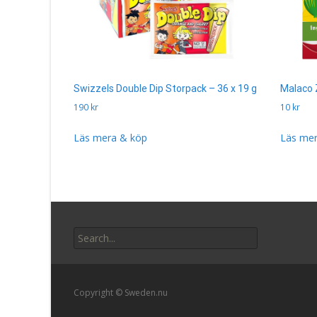
Swizzels Double Dip Storpack – 36 x 19 g
Malaco 
190
kr
10
kr
Läs mera & köp
Läs mer
Search
for:
Copyright © Sweden.nu