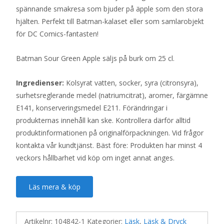
spännande smakresa som bjuder på äpple som den stora
hjälten. Perfekt till Batman-kalaset eller som samlarobjekt
för DC Comics-fantasten!
Batman Sour Green Apple säljs på burk om 25 cl.
Ingredienser:
Kolsyrat vatten, socker, syra (citronsyra),
surhetsreglerande medel (natriumcitrat), aromer, färgämne
E141, konserveringsmedel E211. Förändringar i
produkternas innehåll kan ske. Kontrollera därför alltid
produktinformationen på originalförpackningen. Vid frågor
kontakta vår kundtjänst. Bäst före: Produkten har minst 4
veckors hållbarhet vid köp om inget annat anges.
Läs mera & köp
Artikelnr:
104842-1
Kategorier:
Läsk
,
Läsk & Dryck