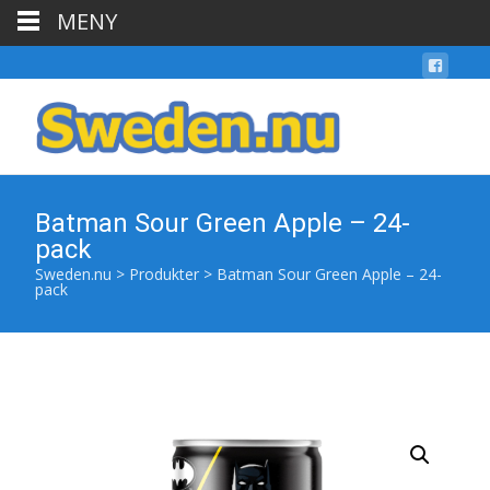
MENY
Batman Sour Green Apple – 24-
pack
Sweden.nu
>
Produkter
>
Batman Sour Green Apple – 24-
pack