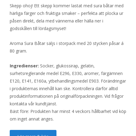
Skepp ohoj! Ett skepp kommer lastat med sura båtar med
härliga färger och fruktiga smaker – perfekta att plocka ur
påsen direkt, dela med vännerna eller hälla ner i
godsskålen till lördagsmyset!
Aroma Sura Båtar säljs i storpack med 20 stycken påsar á
80 gram.
Ingredienser:
Socker, glukossirap, gelatin,
surhetsreglerande medel E296, E330, aromer, färgämnen
E120, E141, E160a, ytbehandlingsmedel E903. Förändringar
i produkternas innehåll kan ske. Kontrollera därför alltid
produktinformationen på originalförpackningen. Vid frågor
kontakta vår kundtjänst.
Bäst före: Produkten har minst 4 veckors hållbarhet vid köp
om inget annat anges.