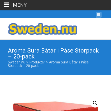
MENY
Aroma Sura Båtar i Påse Storpack
– 20-pack
Sweden.nu
>
Produkter
>
Aroma Sura Båtar i Påse
Storpack – 20-pack